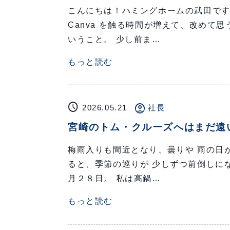
こんにちは！ハミングホームの武田で
Canva を触る時間が増えて、改めて
いうこと。 少し前ま…
もっと読む
schedule
account_circle
2026.05.21
社長
宮崎のトム・クルーズへはまだ遠
梅雨入りも間近となり、曇りや 雨の日
ると、季節の巡りが 少しずつ前倒しに
月２８日。 私は高鍋…
もっと読む