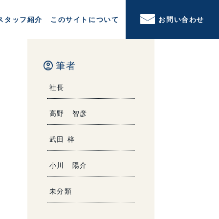
スタッフ紹介
このサイトについて
お問い合わせ
account_circle
筆者
社長
高野 智彦
武田 梓
小川 陽介
未分類