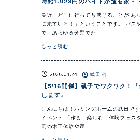
時給1,023円のバイトが造る家・
最近、どこに行っても感じることが あ
に来ている！」ということです。 バス
で、あらゆる分野で外…
もっと読む
schedule
account_circle
2026.04.24
武田 梓
【5/16開催】親子でワクワク！
します♪
こんにちは！ハミングホームの武田です
イベント 「作る！楽しむ！体験フェス
気の木工体験や家…