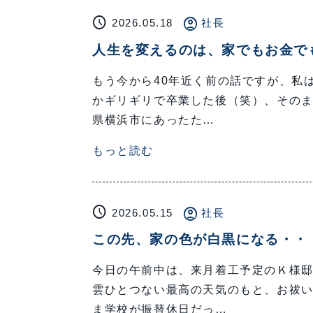
schedule
account_circle
2026.05.18
社長
人生を変えるのは、家でもお金で
もう今から40年近く前の話ですが、私
かギリギリで卒業した後（笑）、そのま
県横浜市にあったた…
もっと読む
schedule
account_circle
2026.05.15
社長
この先、家の色が白黒になる・・
今日の午前中は、来月着工予定のＫ様
雲ひとつない最高の天気のもと、お祓い
ま学校が振替休日だっ…