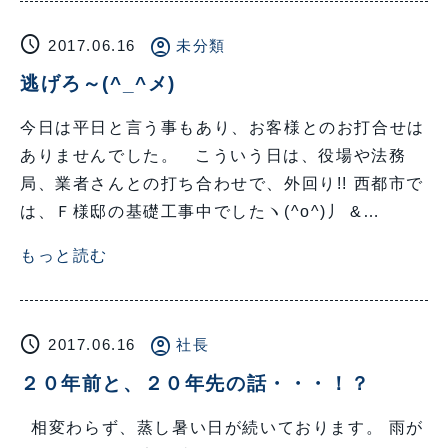
schedule
account_circle
2017.06.16
未分類
逃げろ～(^_^メ)
今日は平日と言う事もあり、お客様とのお打合せは
ありませんでした。 こういう日は、役場や法務
局、業者さんとの打ち合わせで、外回り!! 西都市で
は、Ｆ様邸の基礎工事中でしたヽ(^o^)丿 &…
もっと読む
schedule
account_circle
2017.06.16
社長
２０年前と、２０年先の話・・・！？
相変わらず、蒸し暑い日が続いております。 雨が