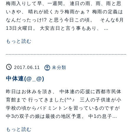
梅雨入りして早、一週間。 連日の雨、雨、雨と思
いきや、 晴れが続くカラ梅雨かぁ？ 梅雨の定義は
なんだったっけ!? と思う今日この頃。 そんな6月
13日火曜日。 大安吉日と言う事もあり、 …
もっと読む
schedule
account_circle
2017.06.11
未分類
中体連(@_@)
昨日はお休みを頂き、 中体連の応援に西都市民体
育館まで 行ってきました(^^♪ 三人の子供達が小
学校の頃からバドミントンを習っているのですが
中3の双子の娘は最後の地区予選。 中1の息子…
もっと読む