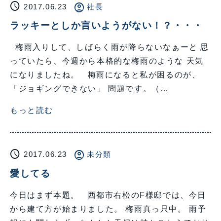
schedule
account_circle
2017.06.23
社長
ラッキーとしか言いようがない！？・・・
梅雨入りして、しばらく雨が降らないなぁーと 思
っていたら、今週から本格的な梅雨のような 天気
になりましたね。 梅雨になると私が困るのが、
「ジョギングできない」 問題です。（…
もっと読む
schedule
account_circle
2017.06.23
未分類
愛してる
今日はまず本題。 西都市右松のF様邸では、今日
から建て方が始まりました。 梅雨真っ只中。 雨予