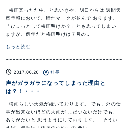
梅雨真っただ中、と思いきや、明日からは 週間天
気予報において、晴れマークが並んで おります。
「ひょっとして梅雨明けか？」とも思ってしまい
ますが、例年だと梅雨明けは７月の…
もっと読む
schedule
account_circle
2017.06.26
社長
声がガラガラになってしまった理由と
は？！・・・
梅雨らしい天気が続いております。 でも、外の仕
事が出来ないほどの大雨が まだ少ないだけでも、
ありがたいと 思うようにしております。 そうい
えば、最近は「桃屋のつゆ」の テレ…