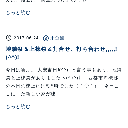
もっと読む
schedule
account_circle
2017.06.24
未分類
地鎮祭＆上棟祭＆打合せ、打ち合わせ,,,,,!
(^^)!
今日は新月。 大安吉日!(^^)! と言う事もあり、地鎮
祭と上棟祭がありましたヽ(^o^)丿 西都市Ｆ様邸
の本日の棟上げは朝5時でした（＾◇＾） 今日こ
こにまた新しい家が建…
もっと読む