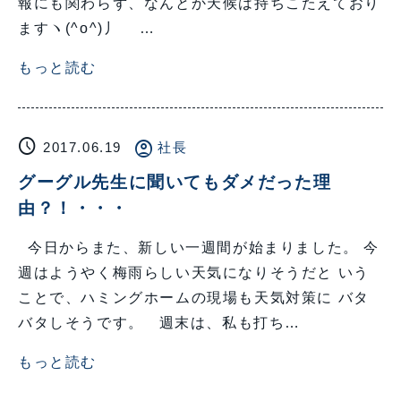
報にも関わらず、なんとか天候は持ちこたえており
ますヽ(^o^)丿 …
もっと読む
schedule
account_circle
2017.06.19
社長
グーグル先生に聞いてもダメだった理
由？！・・・
今日からまた、新しい一週間が始まりました。 今
週はようやく梅雨らしい天気になりそうだと いう
ことで、ハミングホームの現場も天気対策に バタ
バタしそうです。 週末は、私も打ち…
もっと読む