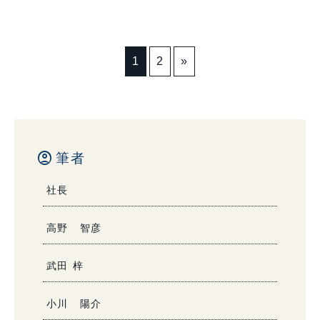
1
2
»
account_circle
筆者
社長
高野 智彦
武田 梓
小川 陽介