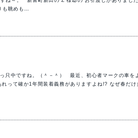
ね～。 新富町新田の Z 様邸の お引渡しがありました
たりも眺めも…
真っ只中ですね。（＾－＾） 最近、初心者マークの車を
れって確か1年間装着義務がありますよね!? なぜ春だけ