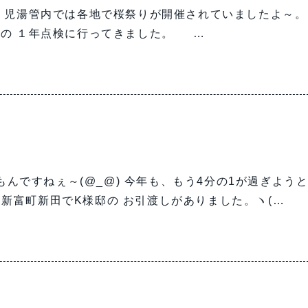
都・児湯管内では各地で桜祭りが開催されていましたよ～
の １年点検に行ってきました。 …
もんですねぇ～(@_@) 今年も、もう4分の1が過ぎよう
 新富町新田でK様邸の お引渡しがありました。ヽ(…