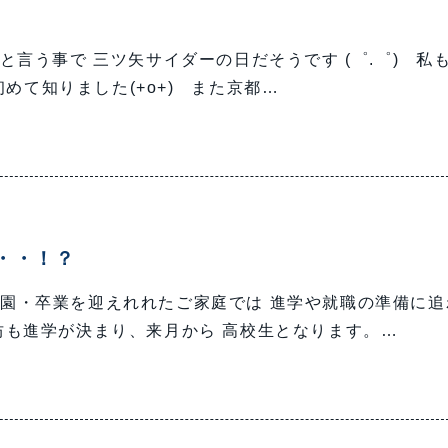
）と言う事で 三ツ矢サイダーの日だそうです (゜.゜) 私
めて知りました(+o+) また京都…
・・！？
園・卒業を迎えれれたご家庭では 進学や就職の準備に追
坊も進学が決まり、来月から 高校生となります。…