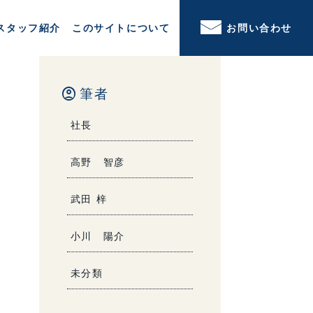
スタッフ紹介
このサイトについて
お問い合わせ
account_circle
筆者
社長
高野 智彦
武田 梓
小川 陽介
未分類