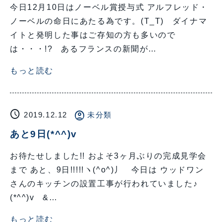
今日12月10日はノーベル賞授与式 アルフレッド・
ノーベルの命日にあたる為です。(T_T) ダイナマ
イトと発明した事はご存知の方も多いので
は・・・!? あるフランスの新聞が…
もっと読む
schedule
account_circle
2019.12.12
未分類
あと9日(*^^)v
お待たせしました!! およそ3ヶ月ぶりの完成見学会
まで あと、9日!!!!!ヽ(^o^)丿 今日は ウッドワン
さんのキッチンの設置工事が行われていました♪
(*^^)v &…
もっと読む