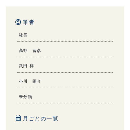
account_circle
筆者
社長
高野 智彦
武田 梓
小川 陽介
未分類
calendar_month
月ごとの一覧