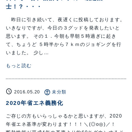
士！？・・・
昨日に引き続いて、夜遅くに投稿しております。
いきなりですが、今日の３グッドを発表したいと
思います。 その１．今朝も早朝５時過ぎに起き
て、ちょうど ５時半から７ｋｍのジョギングを行
いました。 少し…
もっと読む
schedule
account_circle
2016.05.20
未分類
2020年省エネ義務化
ご存じの方もいらっしゃるかと思いますが、2020
年省エネ基準が変わります！！！＼(◎o◎)／！