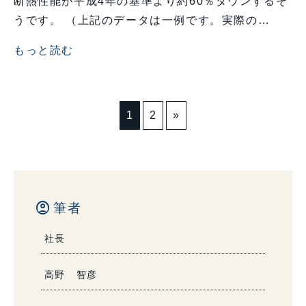
断熱性能が平成4年の基準より約60％ダウンするそ
うです。 （上記のデータは一例です。実際の…
もっと読む
1
2
»
account_circle
筆者
社長
高野 智彦