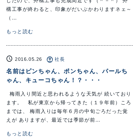
したので、外構工事も完成間近です（＾－＾） 外
構工事が終わると、印象がだいぶかわりますネェ～
（…
もっと読む
schedule
account_circle
2016.05.26
社長
名前はピンちゃん、ポンちゃん、パールち
ゃん、キューコちゃん！？・・・
梅雨入り間近と思われるような天気が 続いており
ます。 私が東京から帰ってきた（１９年前）ころ
までは、 梅雨入りは毎年６月の中旬ごろだった覚
えが ありますが、最近では季節が前…
もっと読む