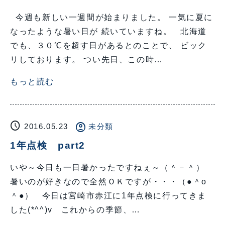
今週も新しい一週間が始まりました。 一気に夏に
なったような暑い日が 続いていますね。 北海道
でも、３０℃を超す日があるとのことで、 ビック
リしております。 つい先日、この時…
もっと読む
schedule
account_circle
2016.05.23
未分類
1年点検 part2
いや～今日も一日暑かったですねぇ～（＾－＾）
暑いのが好きなので全然ＯＫですが・・・（●＾o
＾●） 今日は宮崎市赤江に1年点検に行ってきま
した(*^^)v これからの季節、…