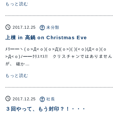
もっと読む
schedule
account_circle
2017.12.25
未分類
上棟 in 高鍋 on Christmas Eve
ﾒﾘ━━ヽ(ｏ>Д<ｏ)(ｏ>Д)(ｏ>)( )(<ｏ)(Д<ｏ)(ｏ
>Д<ｏ)ﾉ━━ｸﾘｽﾏｽ!! クリスチャンではありません
が、 確か…
もっと読む
schedule
account_circle
2017.12.25
社長
３回やって、もう封印？！・・・