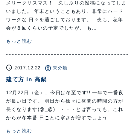
メリークリスマス！ 久しぶりの投稿になってしま
いました。 年末ということもあり、非常にハード
ワークな 日々を過ごしております。 夜も、忘年
会が８回くらいの予定でしたが、 も…
もっと読む
schedule
account_circle
2017.12.22
未分類
建て方 in 高鍋
12月22日（金）、今日は冬至です!! 一年で一番夜
が長い日です。 明日から徐々に昼間の時間の方が
長くなります(@_@) ・・・とは言っても、これ
からが冬本番 日ごとに寒さが増すでしょう…
もっと読む