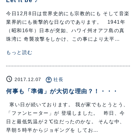
Let it be ♪
今日12月8日は世界史的にも宗教的にも そして音楽
業界的にも衝撃的な日なのであります。 1941年
（昭和16年）日本が突如、ハワイ州オアフ島の真
珠湾に 奇襲攻撃をしかけ、この事により太平…
もっと読む
schedule
account_circle
2017.12.07
社長
何事も「準備」が大切な理由？！・・・
寒い日が続いております。 我が家でもとうとう、
「ファンヒーター」が 登場しました。 昨日、今
日と最低気温が２℃位だったのかな。 そんな中、
早朝５時半からジョギングを してお…