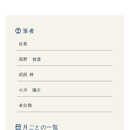
account_circle
筆者
社長
高野 智彦
武田 梓
小川 陽介
未分類
calendar_month
月ごとの一覧