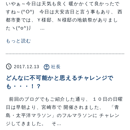
いやぁ～今日は天気も良く 暖かかくて良かったで
すね～(^O^) 今日は大安吉日と言う事もあり、 西
都市妻では、Ｙ様邸、Ｎ様邸の地鎮祭がありまし
たヽ(^o^)丿 …
もっと読む
schedule
account_circle
2017.12.13
社長
どんなに不可能かと思えるチャレンジで
も・・・！？
前回のブログでもご紹介した通り、 １０日の日曜
日は早朝より、宮崎市で 開催されました、 「青
島・太平洋マラソン」のフルマラソンに チャレン
ジしてきました。 そ…