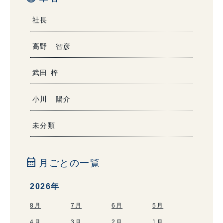
社長
高野 智彦
武田 梓
小川 陽介
未分類
calendar_month
月ごとの一覧
2026年
8月
7月
6月
5月
4月
3月
2月
1月