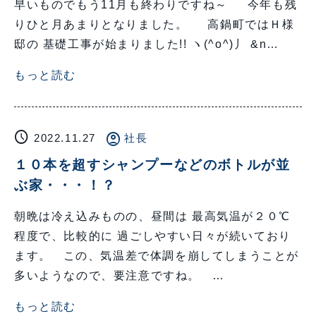
早いものでもう11月も終わりですね～ 今年も残
りひと月あまりとなりました。 高鍋町ではＨ様
邸の 基礎工事が始まりました!! ヽ(^o^)丿 &n…
もっと読む
schedule
account_circle
2022.11.27
社長
１０本を超すシャンプーなどのボトルが並
ぶ家・・・！？
朝晩は冷え込みものの、昼間は 最高気温が２０℃
程度で、比較的に 過ごしやすい日々が続いており
ます。 この、気温差で体調を崩してしまうことが
多いようなので、要注意ですね。 …
もっと読む