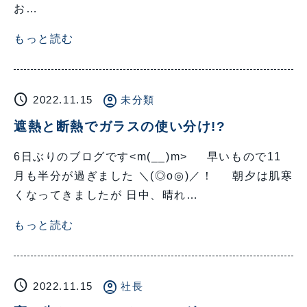
お…
もっと読む
schedule
account_circle
2022.11.15
未分類
遮熱と断熱でガラスの使い分け!?
6日ぶりのブログです<m(__)m> 早いもので11
月も半分が過ぎました ＼(◎o◎)／！ 朝夕は肌寒
くなってきましたが 日中、晴れ…
もっと読む
schedule
account_circle
2022.11.15
社長