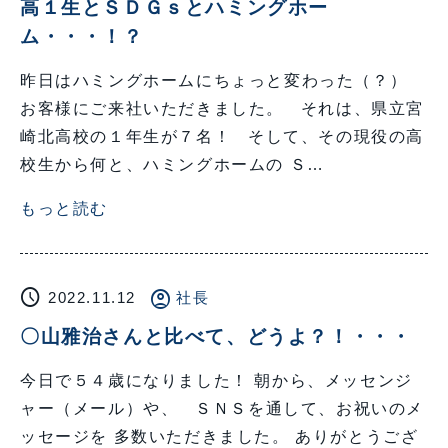
高１生とＳＤＧｓとハミングホー
ム・・・！？
昨日はハミングホームにちょっと変わった（？）
お客様にご来社いただきました。 それは、県立宮
崎北高校の１年生が７名！ そして、その現役の高
校生から何と、ハミングホームの Ｓ…
もっと読む
schedule
account_circle
2022.11.12
社長
〇山雅治さんと比べて、どうよ？！・・・
今日で５４歳になりました！ 朝から、メッセンジ
ャー（メール）や、 ＳＮＳを通して、お祝いのメ
ッセージを 多数いただきました。 ありがとうござ