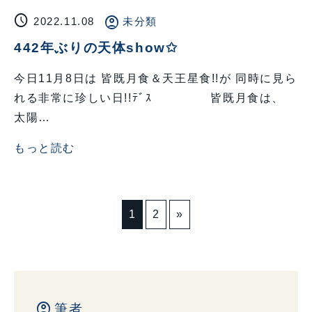
schedule
account_circle
2022.11.08
未分類
442年ぶりの天体show✩
今日11月8日は 皆既月食＆天王星食!!が 同時に見ら
れる非常に珍しい日!!ﾃﾞｽ 皆既月食は、
太陽…
もっと読む
1
2
»
account_circle
筆者