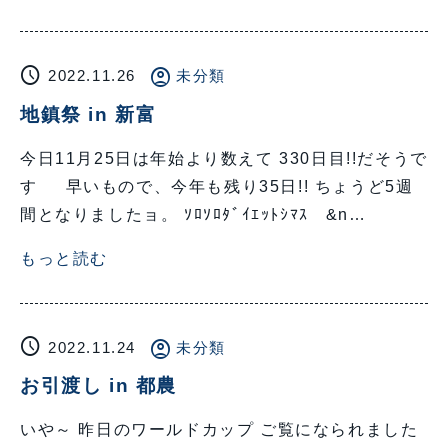
schedule
account_circle
2022.11.26
未分類
地鎮祭 in 新富
今日11月25日は年始より数えて 330日目!!だそうで
す 早いもので、今年も残り35日!! ちょうど5週
間となりましたョ。 ｿﾛｿﾛﾀﾞｲｴｯﾄｼﾏｽ &n…
もっと読む
schedule
account_circle
2022.11.24
未分類
お引渡し in 都農
いや～ 昨日のワールドカップ ご覧になられました