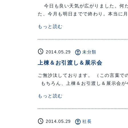
今日も良い天気が広がりました。何だ
た、今月も明日までで終わり。本当に月日
もっと読む
schedule
account_circle
2014.05.29
未分類
上棟＆お引渡し＆展示会
ご無沙汰しております。 （この言葉での
もちろん、上棟＆お引渡し＆展示会が今日の
もっと読む
schedule
account_circle
2014.05.29
社長