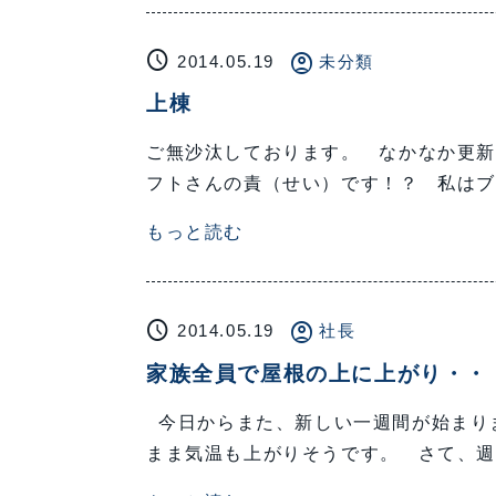
schedule
account_circle
2014.05.19
未分類
上棟
ご無沙汰しております。 なかなか更新で
フトさんの責（せい）です！？ 私は
もっと読む
schedule
account_circle
2014.05.19
社長
家族全員で屋根の上に上がり・・
今日からまた、新しい一週間が始まりま
まま気温も上がりそうです。 さて、週