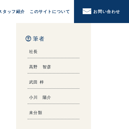
スタッフ紹介
このサイトについて
お問い合わせ
account_circle
筆者
社長
高野 智彦
武田 梓
小川 陽介
未分類