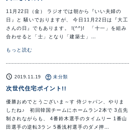
11月22日（金） ラジオでは朝から『いい夫婦の
日』と 騒いでおりますが、 今日11月22日は『大工
さんの日』でもあります。 !(^^)! 「十一」を組み
合わせると「士」となり「建築士」…
もっと読む
schedule
account_circle
2019.11.19
未分類
次世代住宅ポイント!!
優勝おめでとうございま～す 侍ジャパン、やりま
したね♪ 初回韓国チームにホームラン2本で 3点先
制されながらも、 4番鈴木選手のタイムリー 1番山
田選手の逆転3ラン 5番浅村選手のダメ押…