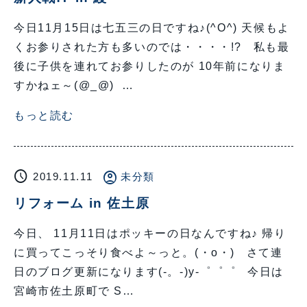
今日11月15日は七五三の日ですね♪(^O^) 天候もよ
くお参りされた方も多いのでは・・・・!? 私も最
後に子供を連れてお参りしたのが 10年前になりま
すかねェ～(@_@) …
もっと読む
schedule
account_circle
2019.11.11
未分類
リフォーム in 佐土原
今日、 11月11日はポッキーの日なんですね♪ 帰り
に買ってこっそり食べよ～っと。(・o・) さて連
日のブログ更新になります(-。-)y-゜゜゜ 今日は
宮崎市佐土原町で S…