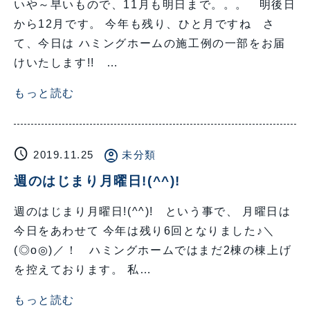
いや～早いもので、11月も明日まで。。。 明後日
から12月です。 今年も残り、ひと月ですね さ
て、今日は ハミングホームの施工例の一部をお届
けいたします!! …
もっと読む
schedule
account_circle
2019.11.25
未分類
週のはじまり月曜日!(^^)!
週のはじまり月曜日!(^^)! という事で、 月曜日は
今日をあわせて 今年は残り6回となりました♪＼
(◎o◎)／！ ハミングホームではまだ2棟の棟上げ
を控えております。 私…
もっと読む