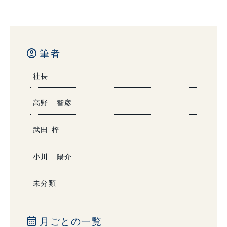
account_circle
筆者
社長
高野 智彦
武田 梓
小川 陽介
未分類
calendar_month
月ごとの一覧