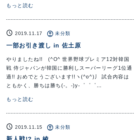
もっと読む
schedule
account_circle
2019.11.17
未分類
一部お引き渡し in 佐土原
やりましたね!! (^O^ 世界野球プレミア12対韓国
戦 侍ジャパンが韓国に勝利しスーパーリーグ1位通
過!! おめでとうございます!!ヽ(^o^)丿 試合内容は
ともかく、勝ちは勝ち(-。-)y-゜゜゜…
もっと読む
schedule
account_circle
2019.11.15
未分類
新人戦!? in 綾