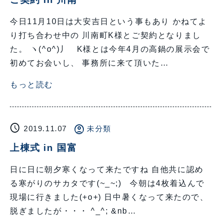
今日11月10日は大安吉日という事もあり かねてよ
り打ち合わせ中の 川南町K様とご契約となりまし
た。 ヽ(^o^)丿 K様とは今年4月の高鍋の展示会で
初めてお会いし、 事務所に来て頂いた…
もっと読む
schedule
account_circle
2019.11.07
未分類
上棟式 in 国富
日に日に朝夕寒くなって来たですね 自他共に認め
る寒がりのサカタです(~_~;) 今朝は4枚着込んで
現場に行きました(+o+) 日中暑くなって来たので、
脱ぎましたが・・・ ^_^; &nb…