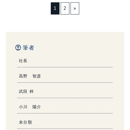
1
2
»
account_circle
筆者
社長
高野 智彦
武田 梓
小川 陽介
未分類