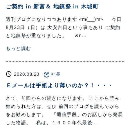
ご契約 in 新富＆ 地鎮祭 in 木城町
週刊ブログになりつつあります <m(__)m> 今日
8月23日（日）は 大安吉日という事もあり ご契約
と地鎮祭が重なりました。 &n…
もっと読む
schedule
account_circle
2020.08.20
社長
Ｅメールは手紙より薄いのか？！・・・
さて、前回からの続きになります。 ここから読み
始められた方は、ぜひ 前回のブログを読んでから
をお勧めします。 「通信手段」のお話しから発展
した物語。 私は、１９００年代最後…