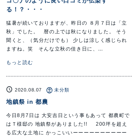
コ〇ナのように良い口コミが伝染す
る！？・・・
猛暑が続いておりますが、昨日の ８月７日は「立
秋」でした。 暦の上では秋になりました。 そう
聞くと、（気分だけでも） 少しは涼しく感じられ
ますね。笑 そんな立秋の佳き日に、…
もっと読む
schedule
account_circle
2020.08.07
未分類
地鎮祭 in 都農
今日8月7日は 大安吉日という事もあって 都農町で
はＴ様邸の 地鎮祭がありました!! 200坪を超え
る広大な土地に かっこいいーーーーーーーーーー