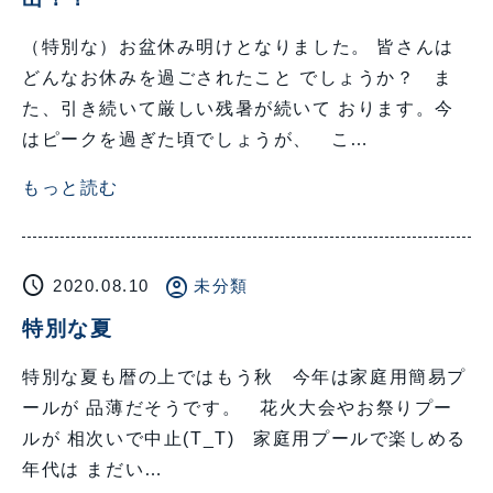
（特別な）お盆休み明けとなりました。 皆さんは
どんなお休みを過ごされたこと でしょうか？ ま
た、引き続いて厳しい残暑が続いて おります。今
はピークを過ぎた頃でしょうが、 こ…
もっと読む
schedule
account_circle
2020.08.10
未分類
特別な夏
特別な夏も暦の上ではもう秋 今年は家庭用簡易プ
ールが 品薄だそうです。 花火大会やお祭りプー
ルが 相次いで中止(T_T) 家庭用プールで楽しめる
年代は まだい…