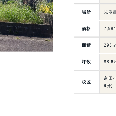
場所
児湯
価格
7,58
面積
293
坪数
88.6
富田小
校区
9分)