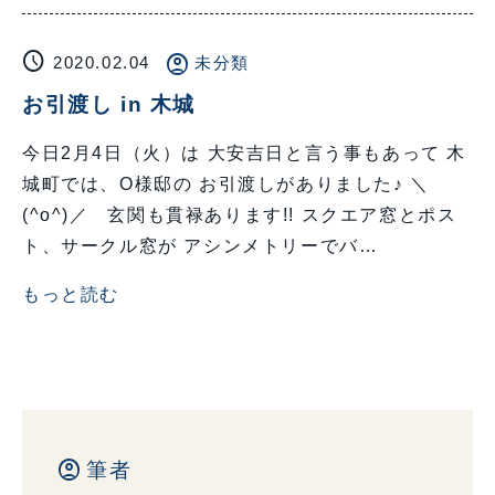
schedule
account_circle
2020.02.04
未分類
お引渡し in 木城
今日2月4日（火）は 大安吉日と言う事もあって 木
城町では、O様邸の お引渡しがありました♪ ＼
(^o^)／ 玄関も貫禄あります!! スクエア窓とポス
ト、サークル窓が アシンメトリーでバ…
もっと読む
account_circle
筆者