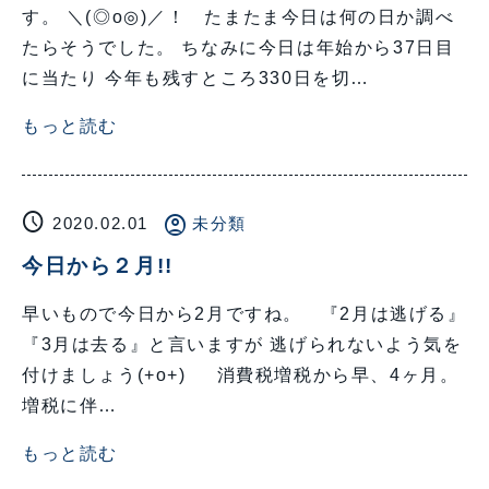
す。 ＼(◎o◎)／！ たまたま今日は何の日か調べ
たらそうでした。 ちなみに今日は年始から37日目
に当たり 今年も残すところ330日を切…
もっと読む
schedule
account_circle
2020.02.01
未分類
今日から２月!!
早いもので今日から2月ですね。 『2月は逃げる』
『3月は去る』と言いますが 逃げられないよう気を
付けましょう(+o+) 消費税増税から早、4ヶ月。
増税に伴…
もっと読む