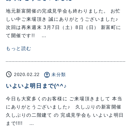
地元新富開催の完成見学会も終わりました。 お忙
しい中ご来場頂き 誠にありがとうございました♪
次回は再来週末 3月7日（土）8日（日） 新富町に
て開催です!! …
もっと読む
schedule
account_circle
2020.02.22
未分類
いよいよ明日まで(^^♪
今日も大変多くのお客様に ご来場頂きまして 本当
にありがとうございました♪ 久しぶりの新富開催
久しぶりの二階建て の 完成見学会も いよいよ明日
まで!!!! …