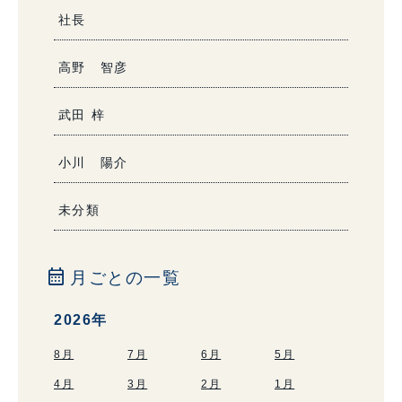
社長
高野 智彦
武田 梓
小川 陽介
未分類
calendar_month
月ごとの一覧
2026年
8月
7月
6月
5月
4月
3月
2月
1月