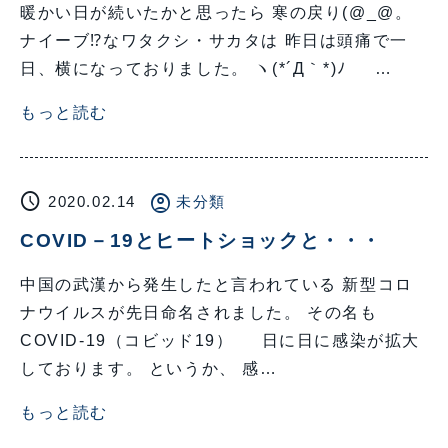
暖かい日が続いたかと思ったら 寒の戻り(@_@。
ナイーブ⁉なワタクシ・サカタは 昨日は頭痛で一
日、横になっておりました。 ヽ(*´Д｀*)ﾉ …
もっと読む
schedule
account_circle
2020.02.14
未分類
COVID－19とヒートショックと・・・
中国の武漢から発生したと言われている 新型コロ
ナウイルスが先日命名されました。 その名も
COVID-19（コビッド19） 日に日に感染が拡大
しております。 というか、 感…
もっと読む