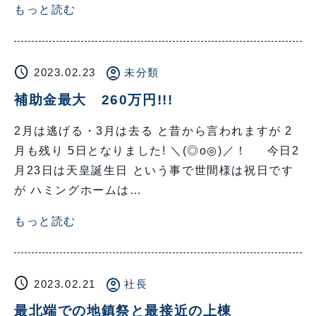
もっと読む
schedule
account_circle
2023.02.23
未分類
補助金最大 260万円!!!
2月は逃げる・3月は去る と昔から言われますが 2
月も残り 5日となりました! ＼(◎o◎)／！ 今日2
月23日は天皇誕生日 という事で世間様は祝日です
が ハミングホームは…
もっと読む
schedule
account_circle
2023.02.21
社長
最北端での地鎮祭と最接近の上棟