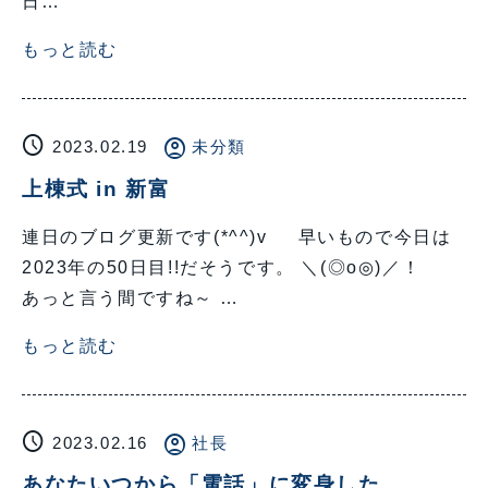
日…
もっと読む
schedule
account_circle
2023.02.19
未分類
上棟式 in 新富
連日のブログ更新です(*^^)v 早いもので今日は
2023年の50日目!!だそうです。 ＼(◎o◎)／！
あっと言う間ですね～ …
もっと読む
schedule
account_circle
2023.02.16
社長
あなたいつから「電話」に変身した