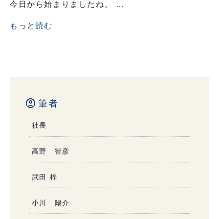
今日から始まりましたね。 …
もっと読む
account_circle
筆者
社長
高野 智彦
武田 梓
小川 陽介