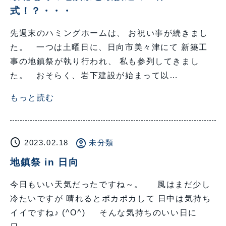
式！？・・・
先週末のハミングホームは、 お祝い事が続きまし
た。 一つは土曜日に、日向市美々津にて 新築工
事の地鎮祭が執り行われ、 私も参列してきまし
た。 おそらく、岩下建設が始まって以…
もっと読む
schedule
account_circle
2023.02.18
未分類
地鎮祭 in 日向
今日もいい天気だったですね～。 風はまだ少し
冷たいですが 晴れるとポカポカして 日中は気持ち
イイですね♪ (^O^) そんな気持ちのいい日に