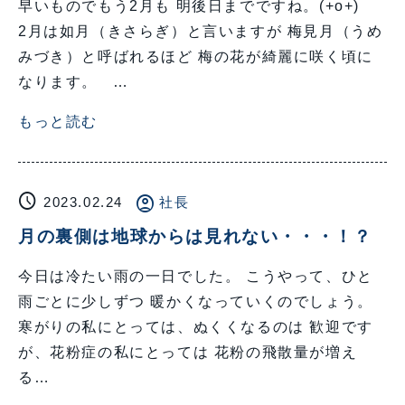
早いものでもう2月も 明後日までですね。(+o+)
2月は如月（きさらぎ）と言いますが 梅見月（うめ
みづき）と呼ばれるほど 梅の花が綺麗に咲く頃に
なります。 …
もっと読む
schedule
account_circle
2023.02.24
社長
月の裏側は地球からは見れない・・・！？
今日は冷たい雨の一日でした。 こうやって、ひと
雨ごとに少しずつ 暖かくなっていくのでしょう。
寒がりの私にとっては、ぬくくなるのは 歓迎です
が、花粉症の私にとっては 花粉の飛散量が増え
る…