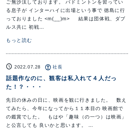
ご無沙汰しております。 バドミントンを習ってい
る息子が インターハイに出場という事で 徳島に行
っておりました <m(__)m> 結果は団体戦、ダブ
ルス共に 初戦…
もっと読む
schedule
account_circle
2022.07.28
社長
話題作なのに、観客は私入れて４人だっ
た！？・・・
先日の休みの日に、映画を観に行きました。 数え
てみたら、今年になってから１１本目の 映画館で
の鑑賞でした。 もはや「趣味（の一つ）は映画」
と公言しても 良いかと思います。 …