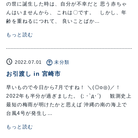
の世に誕生した時は、自分が不幸だと 思う赤ちゃ
んはいませんから、 これは〇です。 しかし、年
齢を重ねるにつれて、 良いことばか…
もっと読む
schedule
account_circle
2022.07.01
未分類
お引渡し in 宮崎市
早いもので今日から7月ですね！ ＼(◎o◎)／！
2022年も半分が過ぎました。 (; ･`д･´) 観測史上
最短の梅雨が明けたかと思えば 沖縄の南の海上で
台風4号が発生し…
もっと読む