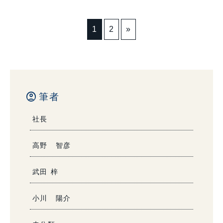
1
2
»
account_circle
筆者
社長
高野 智彦
武田 梓
小川 陽介