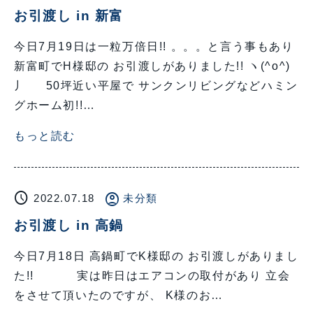
お引渡し in 新富
今日7月19日は一粒万倍日!! 。。。と言う事もあり
新富町でH様邸の お引渡しがありました!! ヽ(^o^)
丿 50坪近い平屋で サンクンリビングなどハミン
グホーム初!!…
もっと読む
schedule
account_circle
2022.07.18
未分類
お引渡し in 高鍋
今日7月18日 高鍋町でK様邸の お引渡しがありまし
た!! 実は昨日はエアコンの取付があり 立会
をさせて頂いたのですが、 K様のお…