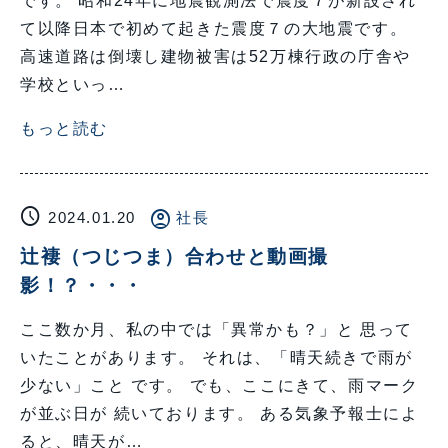
です。 昭和24年に地震観測法で震度７が新設され
て以降日本で初めて起きた震度７の大地震です。
高速道路は倒壊し建物被害は52万棟行政の庁舎や
学校といっ…
もっと読む
schedule
account_circle
2024.01.20
社長
辻褄（つじつま）合わせと動画撮
影！？・・・
ここ数か月、私の中では「異常かも？」と 思って
いたことがあります。 それは、「晴天続きで雨が
少ない」こと です。 でも、ここにきて、雨マーク
が並ぶ日が 続いております。 ある気象予報士によ
ると、晴天が…