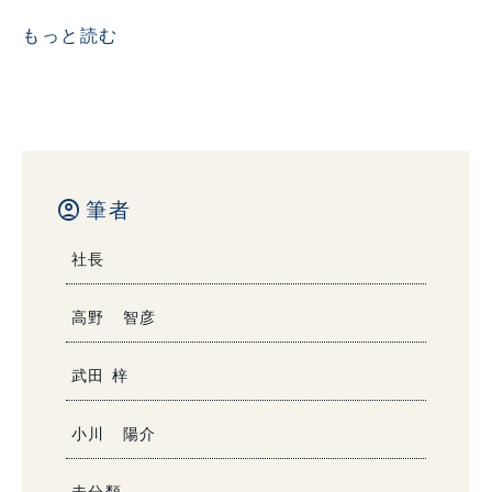
もっと読む
account_circle
筆者
社長
高野 智彦
武田 梓
小川 陽介
未分類