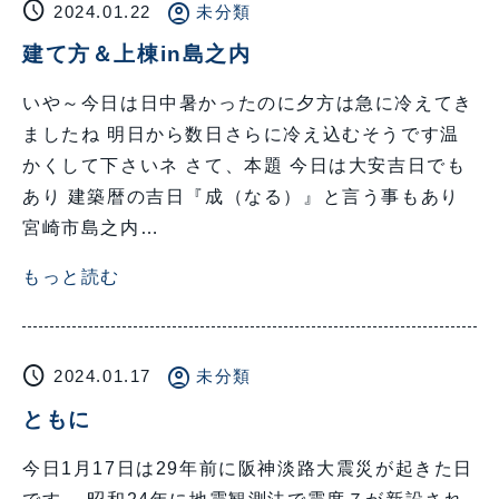
schedule
account_circle
2024.01.22
未分類
建て方＆上棟in島之内
いや～今日は日中暑かったのに夕方は急に冷えてき
ましたね 明日から数日さらに冷え込むそうです温
かくして下さいネ さて、本題 今日は大安吉日でも
あり 建築暦の吉日『成（なる）』と言う事もあり
宮崎市島之内…
もっと読む
schedule
account_circle
2024.01.17
未分類
ともに
今日1月17日は29年前に阪神淡路大震災が起きた日