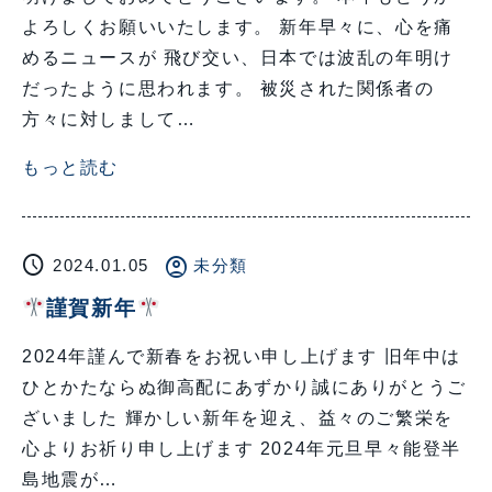
よろしくお願いいたします。 新年早々に、心を痛
めるニュースが 飛び交い、日本では波乱の年明け
だったように思われます。 被災された関係者の
方々に対しまして…
もっと読む
schedule
account_circle
2024.01.05
未分類
謹賀新年
2024年謹んで新春をお祝い申し上げます 旧年中は
ひとかたならぬ御高配にあずかり誠にありがとうご
ざいました 輝かしい新年を迎え、益々のご繁栄を
心よりお祈り申し上げます 2024年元旦早々能登半
島地震が…