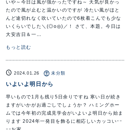
いや～今日は風が強かったですね～ 天気が良かっ
たので風が止むと温かいのですが 冷たい風がほと
んど途切れなく吹いていたので6枚着こんでも少な
いくらいでした＼(◎o◎)／！ さて、本題。今日は
大安吉日＆一…
もっと読む
schedule
account_circle
2024.01.26
未分類
いよいよ明日から
早いもので1月も残り5日余りですね 寒い日が続き
ますがいかがお過ごしでしょうか？ ハミングホー
ムでは今年初の完成見学会がいよいよ明日から始ま
ります 2024年一発目を飾るに相応しいカッコいｰｰ
ｰｰお家…