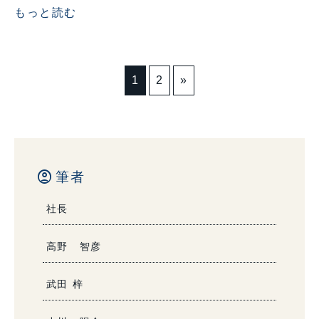
もっと読む
1
2
»
account_circle
筆者
社長
高野 智彦
武田 梓