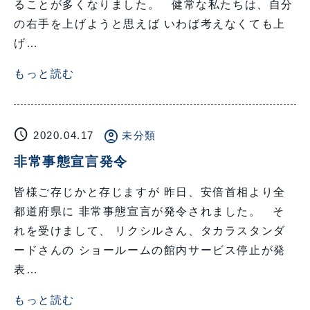
ることが多くなりました。 健常な私たちは、自分
の右手を上げようと思えば いわば考えなくても上
げ…
もっと読む
schedule
account_circle
2020.04.17
未分類
非常事態宣言発令
皆様ご存じかと存じますが 昨日、安倍首相より全
都道府県に 非常事態宣言が発令されました。 そ
れを受けまして、 リクシルさん、タカラスタンダ
ードさんの ショールームの館内サービス停止が発
表…
もっと読む