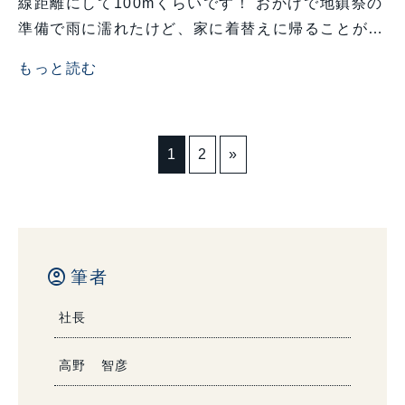
線距離にして100mくらいです！ おかげで地鎮祭の
準備で雨に濡れたけど、家に着替えに帰ることが…
もっと読む
1
2
»
account_circle
筆者
社長
高野 智彦