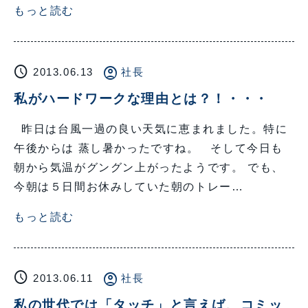
もっと読む
schedule
account_circle
2013.06.13
社長
私がハードワークな理由とは？！・・・
昨日は台風一過の良い天気に恵まれました。特に
午後からは 蒸し暑かったですね。 そして今日も
朝から気温がグングン上がったようです。 でも、
今朝は５日間お休みしていた朝のトレー…
もっと読む
schedule
account_circle
2013.06.11
社長
私の世代では「タッチ」と言えば、コミッ