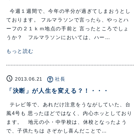
今週１週間で、今年の半分が過ぎてしまおうとし
ております。 フルマラソンで言ったら、やっとハ
ーフの２１ｋｍ地点の手前と 言ったところでしょ
うか？ フルマラソンにおいては、ハー…
もっと読む
schedule
account_circle
2013.06.21
社長
「決断」が人生を変える？！・・・
テレビ等で、あれだけ注意をうながしていた、台
風4号も 思ったほどではなく、内心ホッとしており
ます。 地元の小・中学校は、休校となったよう
で、子供たちは さぞかし喜んだことで…