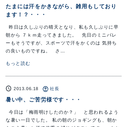
たまには汗をかきながら、雑用もしており
ます！？・・・
昨日は久しぶりの晴天となり、私も久しぶりに早
朝から ７ｋｍ走ってきました。 先日のミニバレ
ーもそうですが、スポーツで汗をかくのは 気持ち
の良いものですね。 さ…
もっと読む
schedule
account_circle
2013.06.18
社長
暑い中、ご苦労様です・・・
今日は「梅雨明けしたのか？」 と思われるよう
な暑い一日でした。 私の朝のジョギングも、朝か