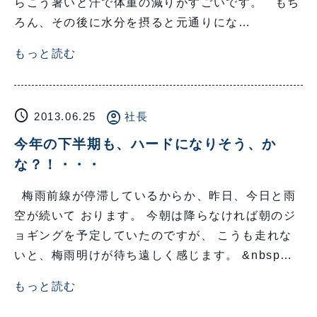
らこう暑いと汗で体重の減りがすごいです。 もち
ろん、その後に水分を摂ると元通りにな…
もっと読む
schedule
account_circle
2013.06.25
社長
今年の下半期も、ハードになりそう、か
な？！・・・
梅雨前線が停滞しているからか、昨日、今日と雨
空が続いて おります。 今朝は降らなければ朝のジ
ョギングを予定していたのですが、 こうも走れな
いと、梅雨明けが待ち遠しく感じます。 &nbsp…
もっと読む