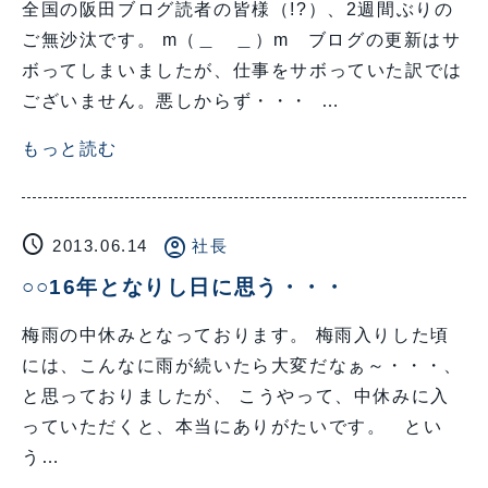
全国の阪田ブログ読者の皆様（!?）、2週間ぶりの
ご無沙汰です。 m（＿ ＿）m ブログの更新はサ
ボってしまいましたが、仕事をサボっていた訳では
ございません。悪しからず・・・ …
もっと読む
schedule
account_circle
2013.06.14
社長
○○16年となりし日に思う・・・
梅雨の中休みとなっております。 梅雨入りした頃
には、こんなに雨が続いたら大変だなぁ～・・・、
と思っておりましたが、 こうやって、中休みに入
っていただくと、本当にありがたいです。 とい
う…