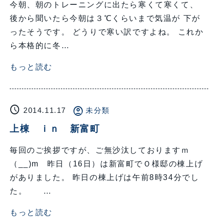
今朝、朝のトレーニングに出たら寒くて寒くて、
後から聞いたら今朝は３℃くらいまで気温が 下が
ったそうです。 どうりで寒い訳ですよね。 これか
ら本格的に冬…
もっと読む
schedule
account_circle
2014.11.17
未分類
上棟 ｉｎ 新富町
毎回のご挨拶ですが、ご無沙汰しておりますｍ
（__)m 昨日（16日）は新富町でＯ様邸の棟上げ
がありました。 昨日の棟上げは午前8時34分でし
た。 …
もっと読む