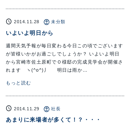
schedule
account_circle
2014.11.28
未分類
いよいよ明日から
週間天気予報が毎日変わる今日この頃でございます
が皆様いかがお過ごしでしょうか？ いよいよ明日
から宮崎市佐土原町でＯ様邸の完成見学会が開催さ
れます ヽ(^o^)丿 明日は雨か…
もっと読む
schedule
account_circle
2014.11.29
社長
あまりに来場者が多くて！？・・・