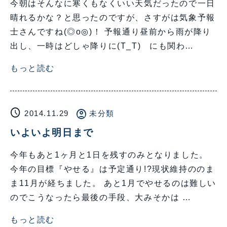
今朝はそんなに寒くもなくいい天気だったので一日
晴れるかな？と思ったのですが、さすがは気象予報
士さんですね(◎o◎)！ 予報通り昼前から雨が降り
出し、一時はどしゃ降りに(T_T) にも関わ…
もっと読む
schedule
account_circle
2014.11.29
未分類
いよいよ明日まで
今年もあと1ヶ月と1日を残すのみとなりました。
今年の目標『やせる』は予定通り!?現状維持ののま
ま11月が経ちました。 あと1月でやせるのは難しい
のでこうなったら最後の手段、大みそかは …
もっと読む