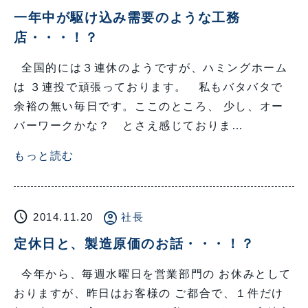
一年中が駆け込み需要のような工務
店・・・！？
全国的には３連休のようですが、ハミングホーム
は ３連投で頑張っております。 私もバタバタで
余裕の無い毎日です。ここのところ、 少し、オー
バーワークかな？ とさえ感じておりま…
もっと読む
schedule
account_circle
2014.11.20
社長
定休日と、製造原価のお話・・・！？
今年から、毎週水曜日を営業部門の お休みとして
おりますが、昨日はお客様の ご都合で、１件だけ