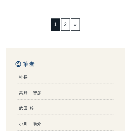
1
2
»
account_circle
筆者
社長
高野 智彦
武田 梓
小川 陽介