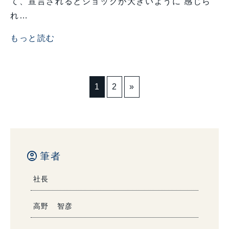
て、宣言されるとショックが大きいように 感じら
れ…
もっと読む
1
2
»
account_circle
筆者
社長
高野 智彦