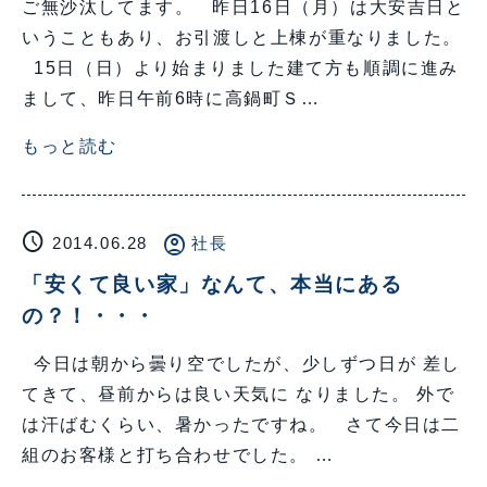
ご無沙汰してます。 昨日16日（月）は大安吉日と
いうこともあり、お引渡しと上棟が重なりました。
15日（日）より始まりました建て方も順調に進み
まして、昨日午前6時に高鍋町Ｓ…
もっと読む
schedule
account_circle
2014.06.28
社長
「安くて良い家」なんて、本当にある
の？！・・・
今日は朝から曇り空でしたが、少しずつ日が 差し
てきて、昼前からは良い天気に なりました。 外で
は汗ばむくらい、暑かったですね。 さて今日は二
組のお客様と打ち合わせでした。 …