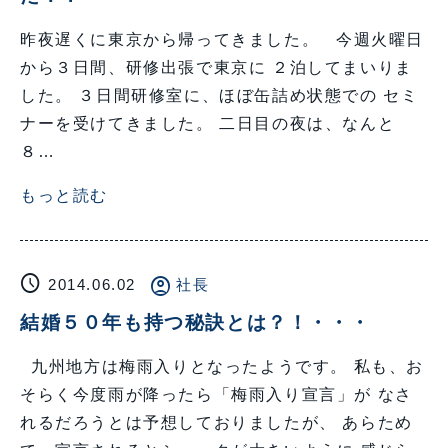
昨夜遅くに東京から帰ってきました。 今週火曜日
から３日間、研修出張で東京に ２泊してまいりま
した。 ３日間研修室に、ほぼ缶詰め状態での セミ
ナーを受けてきました。 二日目の夜は、なんと
８…
もっと読む
schedule
account_circle
2014.06.02
社長
結婚５０年も持つ秘訣とは？！・・・
九州地方は梅雨入りとなったようです。 私も、お
そらく今度雨が降ったら「梅雨入り宣言」が なさ
れるだろうとは予想しておりましたが、 あらため