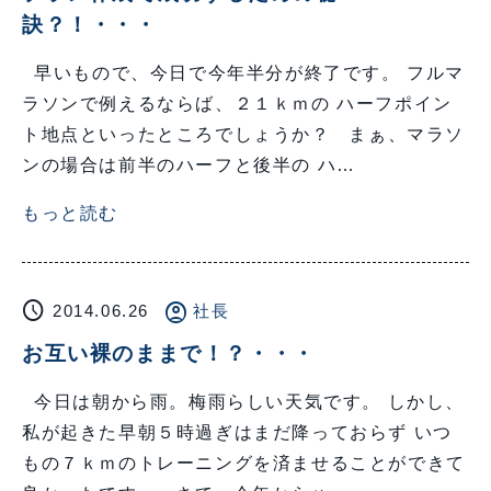
訣？！・・・
早いもので、今日で今年半分が終了です。 フルマ
ラソンで例えるならば、２１ｋｍの ハーフポイン
ト地点といったところでしょうか？ まぁ、マラソ
ンの場合は前半のハーフと後半の ハ…
もっと読む
schedule
account_circle
2014.06.26
社長
お互い裸のままで！？・・・
今日は朝から雨。梅雨らしい天気です。 しかし、
私が起きた早朝５時過ぎはまだ降っておらず いつ
もの７ｋｍのトレーニングを済ませることができて