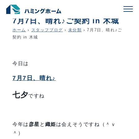
schedule
account_circle
2019.07.07
未分類
7月7日、晴れ♪ご契約 in 木城
ホーム
›
スタッフブログ
›
未分類
›
7月7日、晴れ♪ご
契約 in 木城
今日は
7月7日、晴れ♪
七夕
ですね
今年は
彦星
と
織姫
は会えそうですね（＾ｖ
＾）