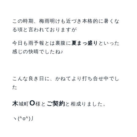
この時期、梅雨明けも近づき本格的に暑くな
る頃と言われておりますが
今日も雨予報とは裏腹に
夏まっ盛り
といった
感じの快晴でしたね♪
こんな良き日に、かねてより打ち合せ中でし
た
O
木
ご契約
城町
様と
と相成りました。
ヽ(^o^)丿