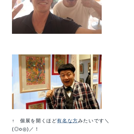
↑ 個展を開くほど
有名な方
みたいです＼
(◎o◎)／！