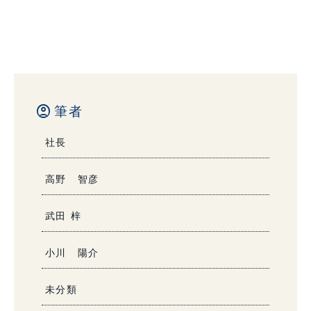
account_circle
筆者
社長
高野 智彦
武田 梓
小川 陽介
未分類