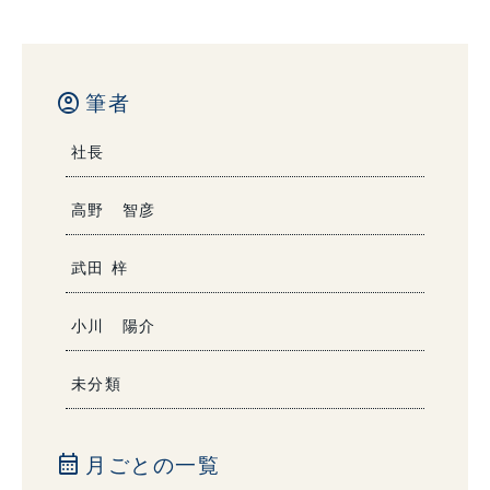
account_circle
筆者
社長
高野 智彦
武田 梓
小川 陽介
未分類
calendar_month
月ごとの一覧