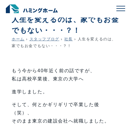
schedule
account_circle
2026.05.18
社長
人生を変えるのは、家でもお金
でもない・・・？！
ホーム
›
スタッフブログ
›
社長
›
人生を変えるのは、
家でもお金でもない・・・？！
もう今から40年近く前の話ですが、
私は高校卒業後、東京の大学へ
進学しました。
そして、何とかギリギリで卒業した後
（笑）、
そのまま東京の建設会社へ就職しました。