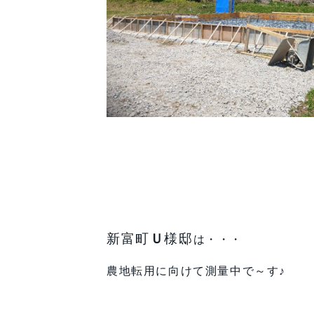
新富町
Ｕ
様邸
は・・・
農地転用に向けて測量中で～す♪