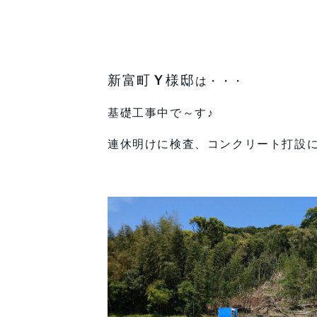
新富町
Ｙ
様邸
は・・・
基礎工事中で～す♪
連休明けに検査、コンクリート打設に