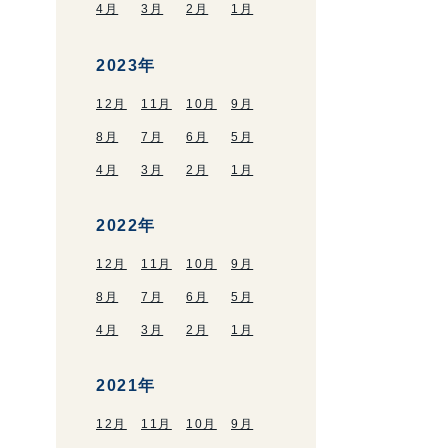
4月
3月
2月
1月
2023年
12月
11月
10月
9月
8月
7月
6月
5月
4月
3月
2月
1月
2022年
12月
11月
10月
9月
8月
7月
6月
5月
4月
3月
2月
1月
2021年
12月
11月
10月
9月