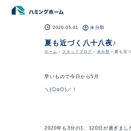
schedule
account_circle
2020.05.01
未分類
夏も近づく八十八夜♪
ホーム
›
スタッフブログ
›
未分類
›
夏も近づ
早いもので今日から5月
＼(◎o◎)／！
2020年も3分の1、120日が過ぎまし