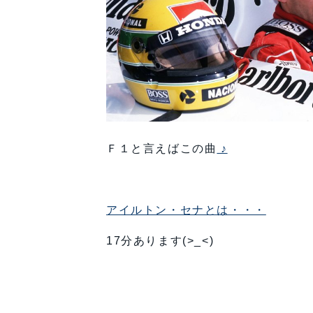
Ｆ１と言えばこの曲
♪
アイルトン・セナとは・・・
17分あります(>_<)