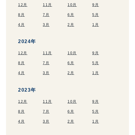
12月
11月
10月
9月
8月
7月
6月
5月
4月
3月
2月
1月
2024年
12月
11月
10月
9月
8月
7月
6月
5月
4月
3月
2月
1月
2023年
12月
11月
10月
9月
8月
7月
6月
5月
4月
3月
2月
1月