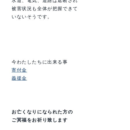
水道、電気、道路は遮断され
被害状況も全体が把握できて
いないそうです。
今わたしたちに出来る事
寄付金
義援金
お亡くなりになられた方の
ご冥福をお祈り致します