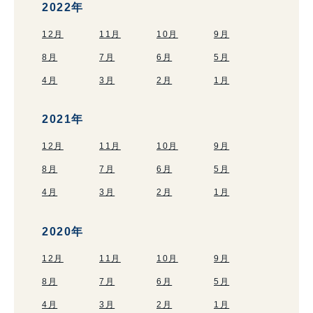
2022年
12月
11月
10月
9月
8月
7月
6月
5月
4月
3月
2月
1月
2021年
12月
11月
10月
9月
8月
7月
6月
5月
4月
3月
2月
1月
2020年
12月
11月
10月
9月
8月
7月
6月
5月
4月
3月
2月
1月