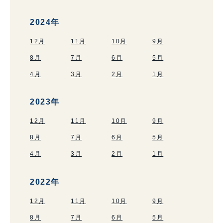
2024年
12月
11月
10月
9月
8月
7月
6月
5月
4月
3月
2月
1月
2023年
12月
11月
10月
9月
8月
7月
6月
5月
4月
3月
2月
1月
2022年
12月
11月
10月
9月
8月
7月
6月
5月