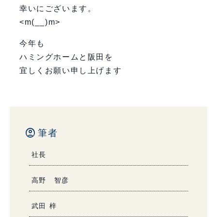
幸いにございます。
<m(__)m>
今年も
ハミングホームと阪田を
宜しくお願い申し上げます
account_circle
筆者
社長
高野 智彦
武田 梓