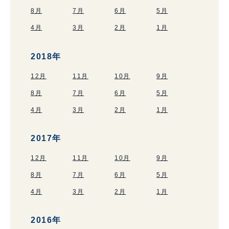
8月
7月
6月
5月
4月
3月
2月
1月
2018年
12月
11月
10月
9月
8月
7月
6月
5月
4月
3月
2月
1月
2017年
12月
11月
10月
9月
8月
7月
6月
5月
4月
3月
2月
1月
2016年