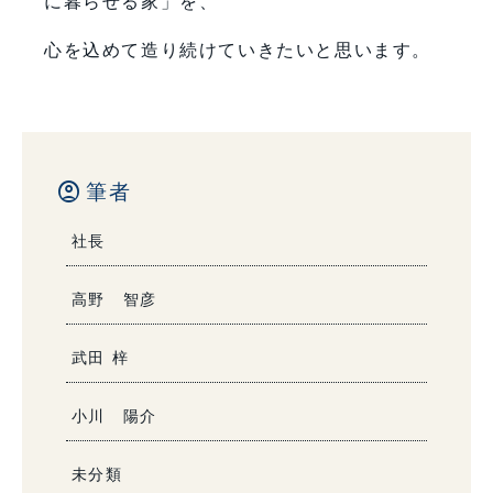
に暮らせる家」を、
心を込めて造り続けていきたいと思います。
account_circle
筆者
社長
高野 智彦
武田 梓
小川 陽介
未分類