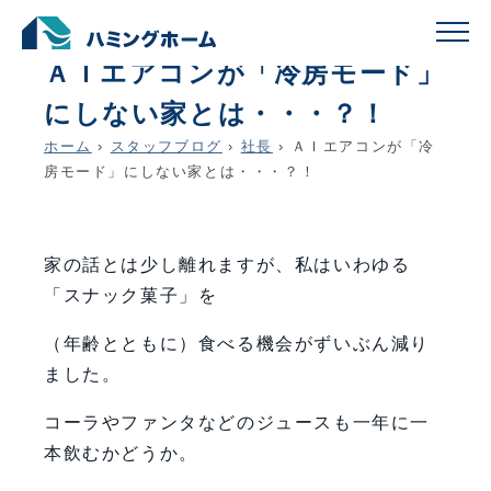
schedule
account_circle
2026.06.25
社長
ＡＩエアコンが「冷房モード」
にしない家とは・・・？！
ホーム
›
スタッフブログ
›
社長
›
ＡＩエアコンが「冷
房モード」にしない家とは・・・？！
家の話とは少し離れますが、私はいわゆる
「スナック菓子」を
（年齢とともに）食べる機会がずいぶん減り
ました。
コーラやファンタなどのジュースも一年に一
本飲むかどうか。