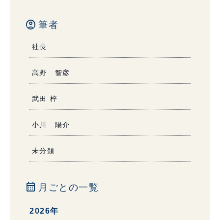
account_circle
筆者
社長
高野 智彦
武田 梓
小川 陽介
未分類
calendar_month
月ごとの一覧
2026年