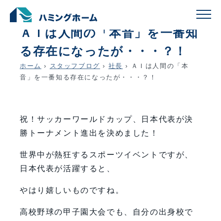
schedule
account_circle
2026.06.29
社長
ＡＩは人間の「本音」を一番知
る存在になったが・・・？！
ホーム
›
スタッフブログ
›
社長
›
ＡＩは人間の「本
音」を一番知る存在になったが・・・？！
祝！サッカーワールドカップ、日本代表が決
勝トーナメント進出を決めました！
世界中が熱狂するスポーツイベントですが、
日本代表が活躍すると、
やはり嬉しいものですね。
高校野球の甲子園大会でも、自分の出身校で