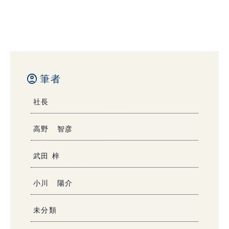
account_circle
筆者
社長
高野 智彦
武田 梓
小川 陽介
未分類