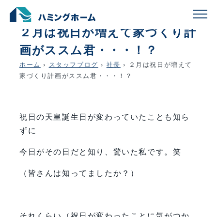
schedule
account_circle
2021.02.23
社長
２月は祝日が増えて家づくり計
画がススム君・・・！？
ホーム
›
スタッフブログ
›
社長
›
２月は祝日が増えて
家づくり計画がススム君・・・！？
祝日の天皇誕生日が変わっていたことも知ら
ずに
今日がその日だと知り、驚いた私です。笑
（皆さんは知ってましたか？）
それくらい（祝日が変わったことに気がつか