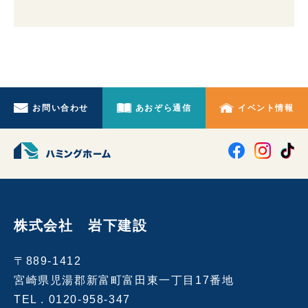
お問い合わせ
あおぞら通信
イベント情報
株式会社 岩下建設
〒889-1412
宮崎県児湯郡新富町富田東一丁目17番地
TEL .
0120-958-347