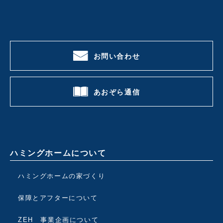
お問い合わせ
あおぞら通信
ハミングホームについて
ハミングホームの家づくり
保障とアフターについて
ZEH 事業企画について