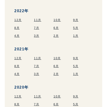
2022年
12月
11月
10月
9月
8月
7月
6月
5月
4月
3月
2月
1月
2021年
12月
11月
10月
9月
8月
7月
6月
5月
4月
3月
2月
1月
2020年
12月
11月
10月
9月
8月
7月
6月
5月