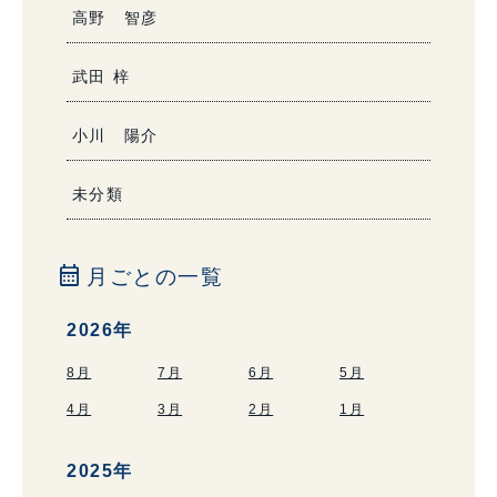
高野 智彦
武田 梓
小川 陽介
未分類
calendar_month
月ごとの一覧
2026年
8月
7月
6月
5月
4月
3月
2月
1月
2025年