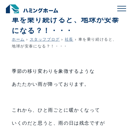
schedule
account_circle
2020.03.27
社長
車を乗り続けると、地球が安泰
になる？！・・・
ホーム
›
スタッフブログ
›
社長
›
車を乗り続けると、
地球が安泰になる？！・・・
季節の移り変わりを象徴するような
あたたかい雨が降っております。
これから、ひと雨ごとに暖かくなって
いくのだと思うと、雨の日は残念ですが