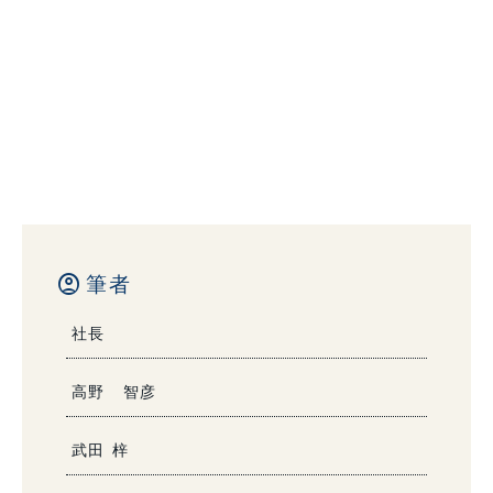
account_circle
筆者
社長
高野 智彦
武田 梓