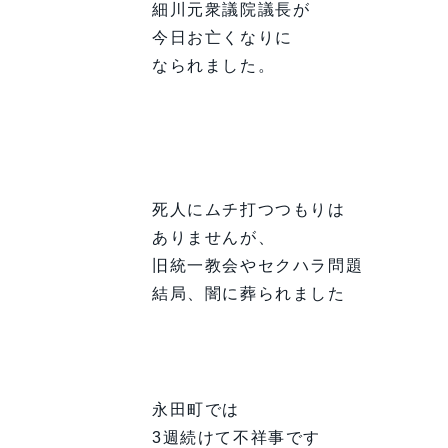
細川元衆議院議長が
今日お亡くなりに
なられました。
死人にムチ打つつもりは
ありませんが、
旧統一教会やセクハラ問題
結局、闇に葬られました
永田町では
3週続けて不祥事です