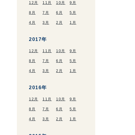
12月
11月
10月
9月
8月
7月
6月
5月
4月
3月
2月
1月
2017年
12月
11月
10月
9月
8月
7月
6月
5月
4月
3月
2月
1月
2016年
12月
11月
10月
9月
8月
7月
6月
5月
4月
3月
2月
1月