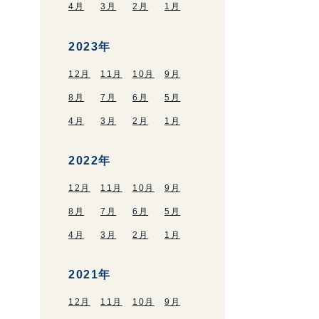
4月
3月
2月
1月
2023年
12月
11月
10月
9月
8月
7月
6月
5月
4月
3月
2月
1月
2022年
12月
11月
10月
9月
8月
7月
6月
5月
4月
3月
2月
1月
2021年
12月
11月
10月
9月