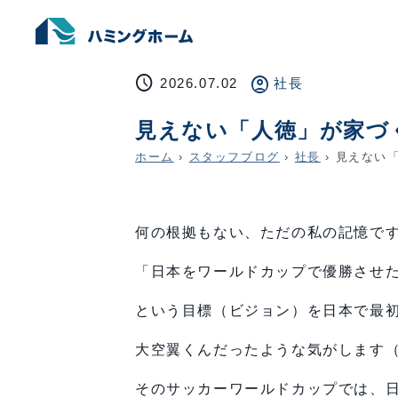
schedule
account_circle
2026.07.02
社長
見えない「人徳」が家づ
ホーム
›
スタッフブログ
›
社長
›
見えない「
何の根拠もない、ただの私の記憶で
「日本をワールドカップで優勝させ
という目標（ビジョン）を日本で最
大空翼くんだったような気がします
そのサッカーワールドカップでは、