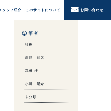
スタッフ紹介
このサイトについて
お問い合わせ
account_circle
筆者
社長
高野 智彦
武田 梓
小川 陽介
未分類