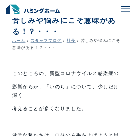
schedule
account_circle
2020.04.17
社長
苦しみや悩みにこそ意味があ
る！？・・・
ホーム
›
スタッフブログ
›
社長
›
苦しみや悩みにこそ
意味がある！？・・・
このところの、新型コロナウイルス感染症の
影響からか、「いのち」について、少しだけ
深く
考えることが多くなりました。
健常な私たちは、自分の右手を上げようと思