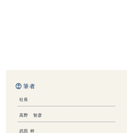
account_circle
筆者
社長
高野 智彦
武田 梓