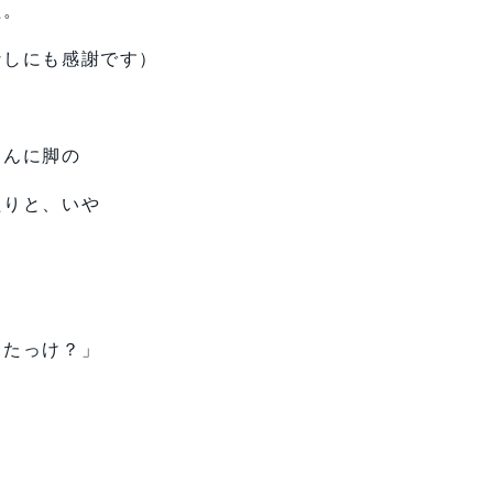
た。
なしにも感謝です）
さんに脚の
たりと、いや
ったっけ？」