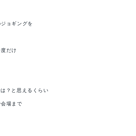
のジョギングを
一度だけ
。
では？と思えるくらい
で会場まで