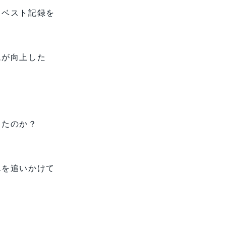
己ベスト記録を
ムが向上した
出たのか？
んを追いかけて