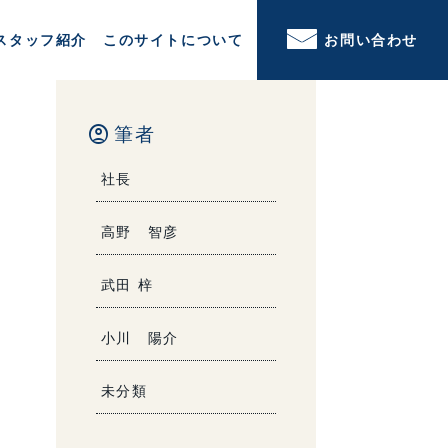
スタッフ紹介
このサイトについて
お問い合わせ
account_circle
筆者
社長
高野 智彦
武田 梓
小川 陽介
未分類