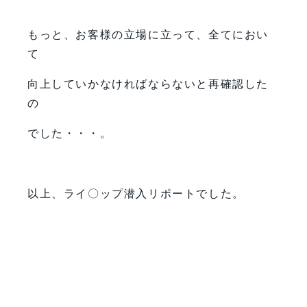
もっと、お客様の立場に立って、全てにおい
て
向上していかなければならないと再確認した
の
でした・・・。
以上、ライ〇ップ潜入リポートでした。