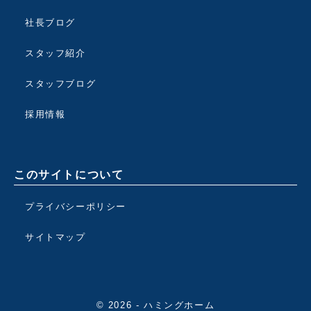
社長ブログ
スタッフ紹介
スタッフブログ
採用情報
このサイトについて
プライバシーポリシー
サイトマップ
© 2026 - ハミングホーム