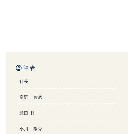
account_circle
筆者
社長
高野 智彦
武田 梓
小川 陽介