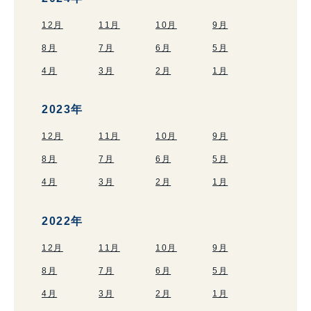
12月
11月
10月
9月
8月
7月
6月
5月
4月
3月
2月
1月
2023年
12月
11月
10月
9月
8月
7月
6月
5月
4月
3月
2月
1月
2022年
12月
11月
10月
9月
8月
7月
6月
5月
4月
3月
2月
1月