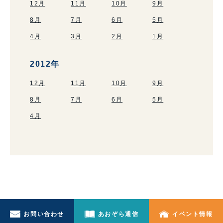
12月
11月
10月
9月
8月
7月
6月
5月
4月
3月
2月
1月
2012年
12月
11月
10月
9月
8月
7月
6月
5月
4月
お問い合わせ
あおぞら通信
イベント情報