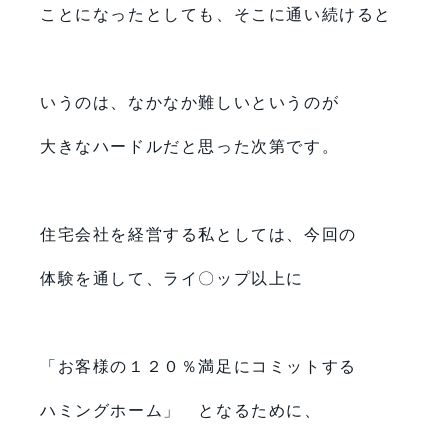
ことになったとしても、そこに通い続けると
いうのは、なかなか難しいというのが
大きなハードルだと思った次第です。
住宅会社を経営する私としては、今回の
体験を通して、ライ〇ップ以上に
「お客様の１２０％満足にコミットする
ハミングホーム」 となるために、