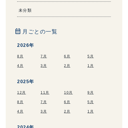
未分類
calendar_month
月ごとの一覧
2026年
8月
7月
6月
5月
4月
3月
2月
1月
2025年
12月
11月
10月
9月
8月
7月
6月
5月
4月
3月
2月
1月
2024年