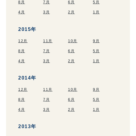
8月
7月
6月
5月
4月
3月
2月
1月
2015年
12月
11月
10月
9月
8月
7月
6月
5月
4月
3月
2月
1月
2014年
12月
11月
10月
9月
8月
7月
6月
5月
4月
3月
2月
1月
2013年