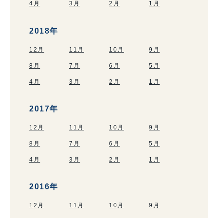
4月
3月
2月
1月
2018年
12月
11月
10月
9月
8月
7月
6月
5月
4月
3月
2月
1月
2017年
12月
11月
10月
9月
8月
7月
6月
5月
4月
3月
2月
1月
2016年
12月
11月
10月
9月