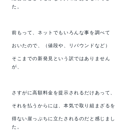
た。
前もって、ネットでもいろんな事を調べて
おいたので、（値段や、リバウンドなど）
そこまでの新発見という訳ではありません
が、
さすがに高額料金を提示されるだけあって、
それを払うからには、本気で取り組まざるを
得ない崖っぷちに立たされるのだと感じまし
た。