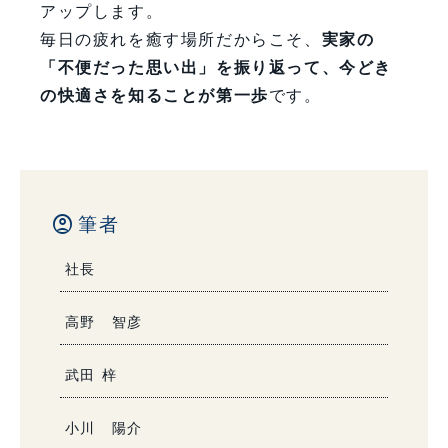
アップします。
毎日の疲れを癒す場所だからこそ、
実家の
「不便だった思い出」を振り返って、今どき
の快適さを知ることが第一歩
です。
account_circle
筆者
社長
高野 智彦
武田 梓
小川 陽介