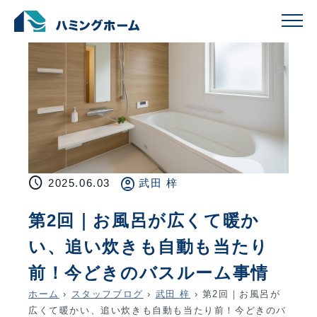
schedule
account_circle
2025.06.03
武田 梓
第2回｜お風呂が広くて暖か
い、追い炊きも自動も当たり
前！今どきのバスルーム事情
ホーム
›
スタッフブログ
›
武田 梓
›
第2回｜お風呂が
広くて暖かい、追い炊きも自動も当たり前！今どきのバ