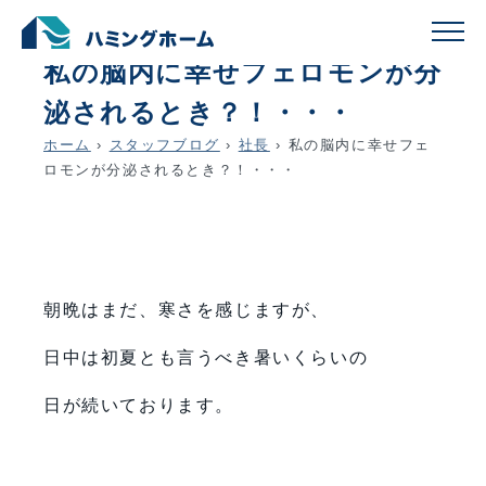
schedule
account_circle
2018.04.20
社長
私の脳内に幸せフェロモンが分
泌されるとき？！・・・
ホーム
›
スタッフブログ
›
社長
›
私の脳内に幸せフェ
ロモンが分泌されるとき？！・・・
朝晩はまだ、寒さを感じますが、
日中は初夏とも言うべき暑いくらいの
日が続いております。