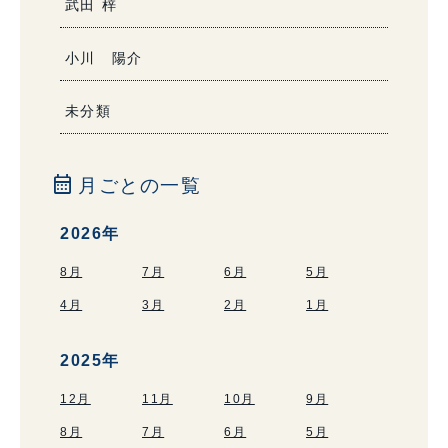
武田 梓
小川 陽介
未分類
calendar_month
月ごとの一覧
2026年
8月
7月
6月
5月
4月
3月
2月
1月
2025年
12月
11月
10月
9月
8月
7月
6月
5月