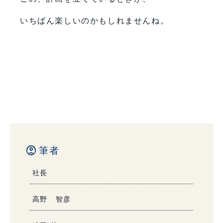
いちばん楽しいのかもしれませんね。
account_circle
筆者
社長
高野 智彦