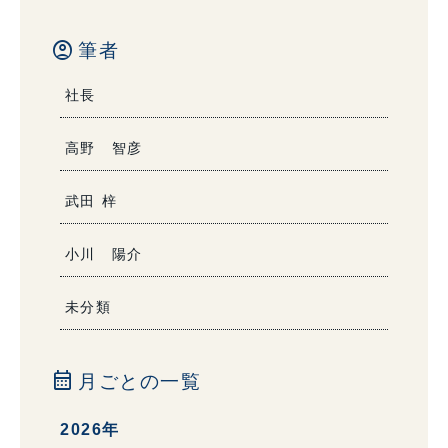
account_circle
筆者
社長
高野 智彦
武田 梓
小川 陽介
未分類
calendar_month
月ごとの一覧
2026年