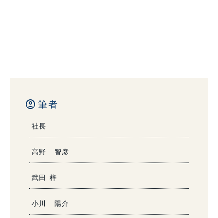
account_circle
筆者
社長
高野 智彦
武田 梓
小川 陽介