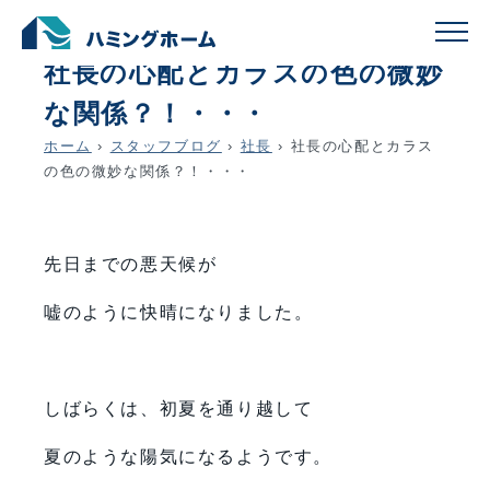
schedule
account_circle
2019.05.21
社長
社長の心配とカラスの色の微妙
な関係？！・・・
ホーム
›
スタッフブログ
›
社長
›
社長の心配とカラス
の色の微妙な関係？！・・・
先日までの悪天候が
嘘のように快晴になりました。
しばらくは、初夏を通り越して
夏のような陽気になるようです。