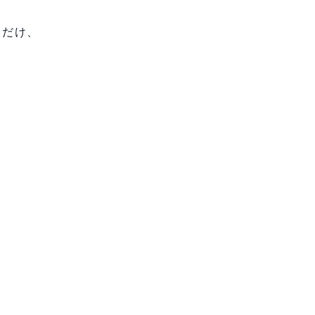
日だけ、
と