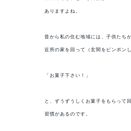
ありますよね。
昔から私の住む地域には、子供たち
近所の家を回って（玄関をピンポン
「お菓子下さい！」
と、ずうずうしくお菓子をもらって
習慣があるのです。