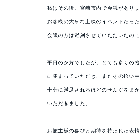
私はその後、宮崎市内で会議があり
お客様の大事な上棟のイベントだっ
会議の方は遅刻させていただいたの
平日の夕方でしたが、とても多くの
に集まっていただき、またその拾い
十分に満足されるほどのせんぐをま
いただきました。
お施主様の喜びと期待を持たれた表