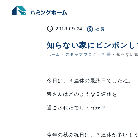
schedule
account_circle
2018.09.24
社長
知らない家にピンポンし
ホーム
›
スタッフブログ
›
社長
›
知らない家
今日は、３連休の最終日でしたね。
皆さんはどのような３連休を
過ごされたでしょうか？
今年の秋の祝日は、３連休が多いよ