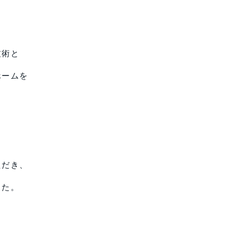
技術と
ホームを
。
ただき、
した。