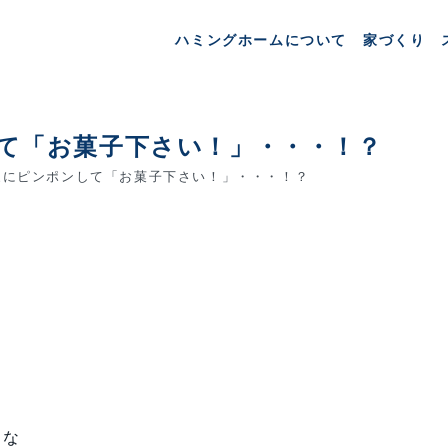
ハミングホームについて
家づくり
て「お菓子下さい！」・・・！？
にピンポンして「お菓子下さい！」・・・！？
うな