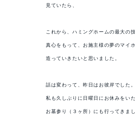
見ていたら、
これから、ハミングホームの最大の
真心をもって、お施主様の夢のマイ
造っていきたいと思いました。
話は変わって、昨日はお彼岸でした
私も久しぶりに日曜日にお休みをい
お墓参り（３ヶ所）にも行ってきま