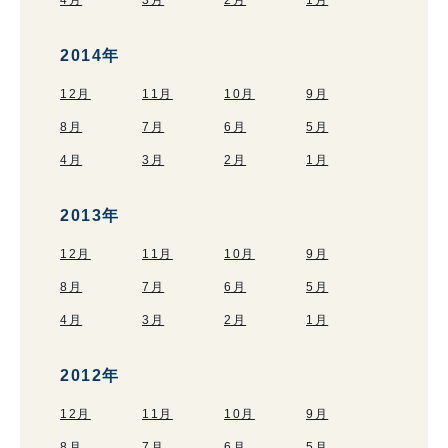
2014年
12月
11月
10月
9月
8月
7月
6月
5月
4月
3月
2月
1月
2013年
12月
11月
10月
9月
8月
7月
6月
5月
4月
3月
2月
1月
2012年
12月
11月
10月
9月
8月
7月
6月
5月