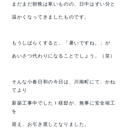
まだまだ朝晩は寒いものの、日中はずい分と
温かくなってきましたものです。
もうしばらくすると、「暑いですね。」が
あいさつ代わりになることでしょう。（笑）
そんな小春日和の今日は、川南町にて、かね
てより
新築工事中でしたＩ様邸が、無事に安全竣工
を
迎え、お引き渡しとなりました。