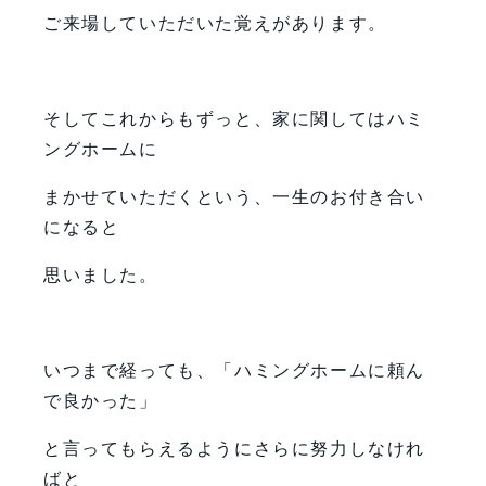
ご来場していただいた覚えがあります。
そしてこれからもずっと、家に関してはハミ
ングホームに
まかせていただくという、一生のお付き合い
になると
思いました。
いつまで経っても、「ハミングホームに頼ん
で良かった」
と言ってもらえるようにさらに努力しなけれ
ばと