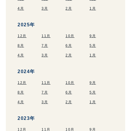
4月
3月
2月
1月
2025年
12月
11月
10月
9月
8月
7月
6月
5月
4月
3月
2月
1月
2024年
12月
11月
10月
9月
8月
7月
6月
5月
4月
3月
2月
1月
2023年
12月
11月
10月
9月