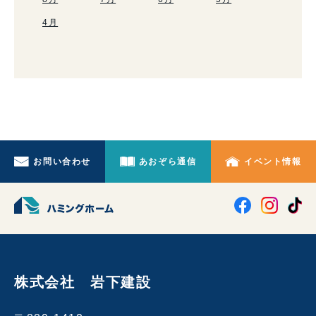
4月
お問い合わせ
あおぞら通信
イベント情報
株式会社 岩下建設