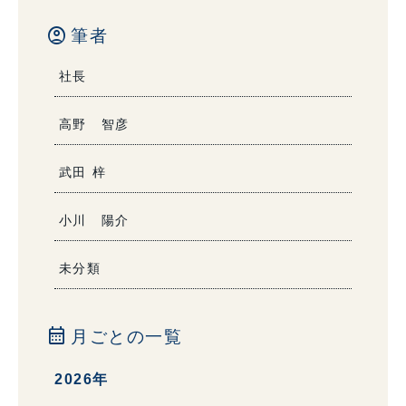
account_circle
筆者
社長
高野 智彦
武田 梓
小川 陽介
未分類
calendar_month
月ごとの一覧
2026年