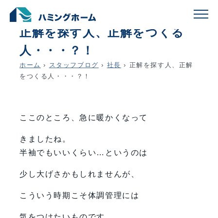
schedule
account_circle
2026.02.23
社長
正解を探す人、正解をつくる
人・・・？！
ホーム
›
スタッフブログ
›
社長
›
正解を探す人、正解
をつくる人・・・？！
ここのところ、急に暖かくなって
きましたね。
半袖でもいいくらい…というのは
少し大げさかもしれませんが、
こういう時期こそ体調管理には
気をつけたいものです。