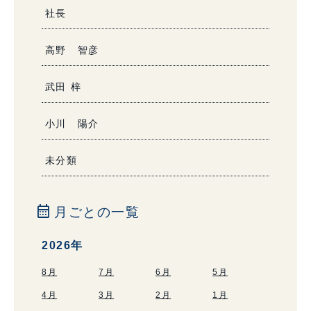
社長
高野 智彦
武田 梓
小川 陽介
未分類
calendar_month
月ごとの一覧
2026年
8月
7月
6月
5月
4月
3月
2月
1月