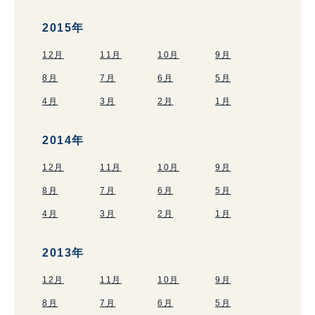
2015年
12月
11月
10月
9月
8月
7月
6月
5月
4月
3月
2月
1月
2014年
12月
11月
10月
9月
8月
7月
6月
5月
4月
3月
2月
1月
2013年
12月
11月
10月
9月
8月
7月
6月
5月