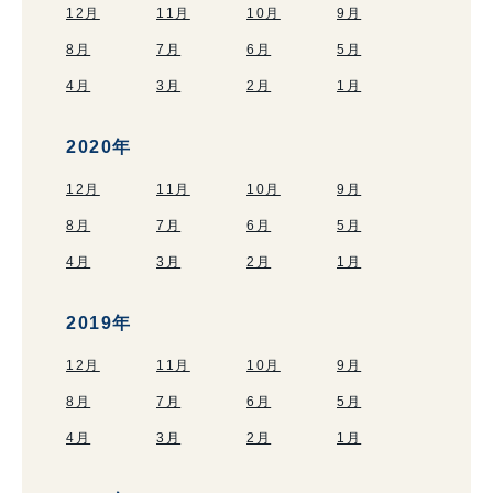
12月
11月
10月
9月
8月
7月
6月
5月
4月
3月
2月
1月
2020年
12月
11月
10月
9月
8月
7月
6月
5月
4月
3月
2月
1月
2019年
12月
11月
10月
9月
8月
7月
6月
5月
4月
3月
2月
1月