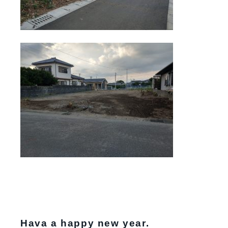
Hava a happy new year.