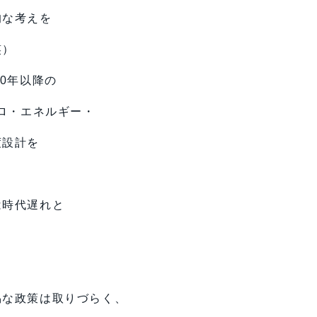
的な考えを
笑）
0年以降の
ゼロ・エネルギー・
度設計を
は時代遅れと
易な政策は取りづらく、