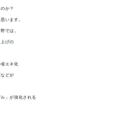
なのか？
と思います。
分野では、
き上げの
の省エネ化
度などが
。
デル」が強化される