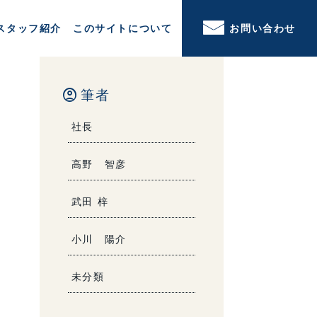
スタッフ紹介
このサイトについて
お問い合わせ
account_circle
筆者
社長
高野 智彦
武田 梓
小川 陽介
未分類