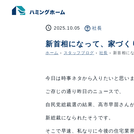
schedule
account_circle
2025.10.05
社長
新首相になって、家づく
ホーム
›
スタッフブログ
›
社長
›
新首相にな
今日は時事ネタから入りたいと思い
ご存じの通り昨日のニュースで、
自民党総裁選の結果、高市早苗さん
新総裁になられたそうです。
そこで早速、私なりに今後の住宅業