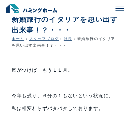
schedule
account_circle
2017.11.07
社長
新婚旅行のイタリアを思い出す
出来事！？・・・
ホーム
›
スタッフブログ
›
社長
›
新婚旅行のイタリア
を思い出す出来事！？・・・
気がつけば、もう１１月。
今年も残り、６分の１もないという状況に、
私は相変わらずバタバタしております。