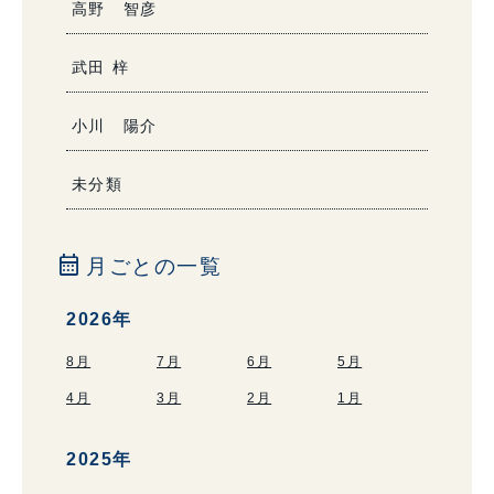
高野 智彦
武田 梓
小川 陽介
未分類
calendar_month
月ごとの一覧
2026年
8月
7月
6月
5月
4月
3月
2月
1月
2025年