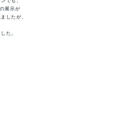
オンでも、
ルの展示が
観ましたが、
ました。
。
、