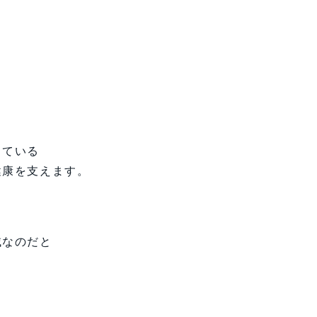
。
っている
健康を支えます。
域なのだと