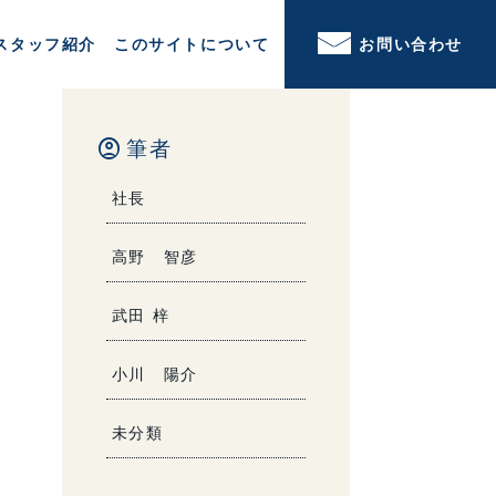
スタッフ紹介
このサイトについて
お問い合わせ
account_circle
筆者
社長
高野 智彦
武田 梓
小川 陽介
未分類