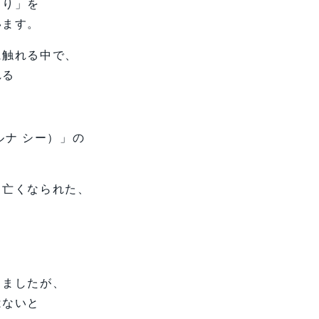
くり」を
います。
に触れる中で、
れる
ルナ シー）」の
り亡くなられた、
きましたが、
はないと