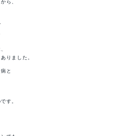
てから、
か
た
は、
もありました。
ン病と
のです。