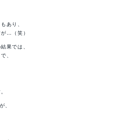
ともあり、
すが…（笑）
の結果では、
うで、
ら
す。
品が、