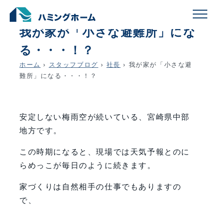
schedule
account_circle
2026.06.23
社長
我が家が「小さな避難所」にな
る・・・！？
ホーム
›
スタッフブログ
›
社長
›
我が家が「小さな避
難所」になる・・・！？
安定しない梅雨空が続いている、宮崎県中部
地方です。
この時期になると、現場では天気予報とのに
らめっこが毎日のように続きます。
家づくりは自然相手の仕事でもありますの
で、