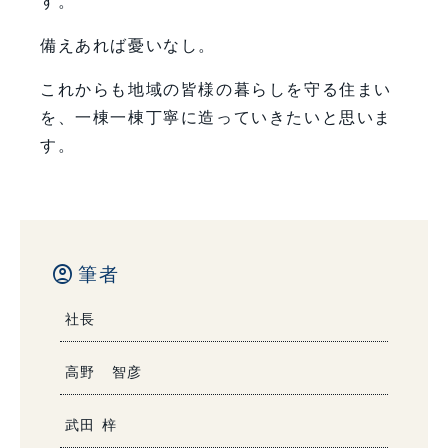
す。
備えあれば憂いなし。
これからも地域の皆様の暮らしを守る住まい
を、一棟一棟丁寧に造っていきたいと思いま
す。
account_circle
筆者
社長
高野 智彦
武田 梓