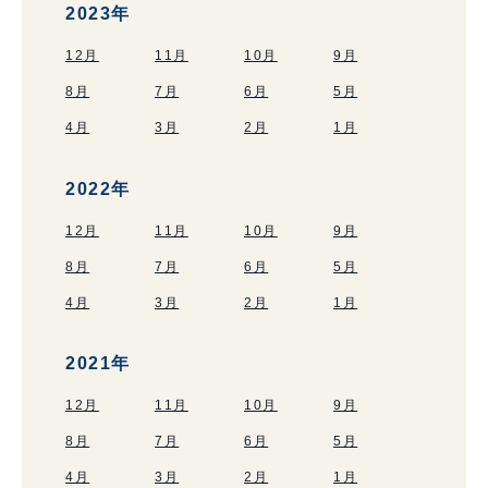
2023年
12月
11月
10月
9月
8月
7月
6月
5月
4月
3月
2月
1月
2022年
12月
11月
10月
9月
8月
7月
6月
5月
4月
3月
2月
1月
2021年
12月
11月
10月
9月
8月
7月
6月
5月
4月
3月
2月
1月