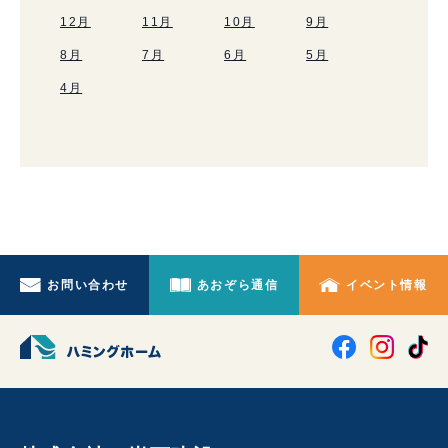
12月
11月
10月
9月
8月
7月
6月
5月
4月
お問い合わせ
あおぞら通信
イベント情報