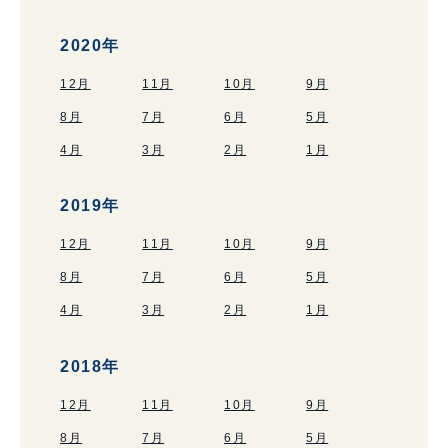
2020年
12月
11月
10月
9月
8月
7月
6月
5月
4月
3月
2月
1月
2019年
12月
11月
10月
9月
8月
7月
6月
5月
4月
3月
2月
1月
2018年
12月
11月
10月
9月
8月
7月
6月
5月