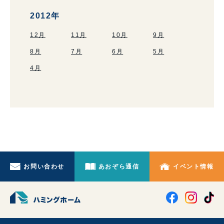
2012年
12月
11月
10月
9月
8月
7月
6月
5月
4月
お問い合わせ
あおぞら通信
イベント情報