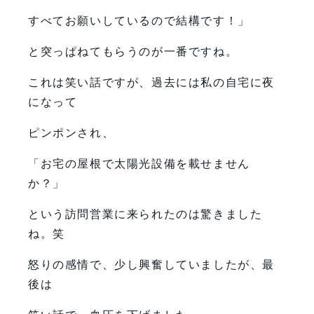
すべてお願いしているので結構です！」
と突っぱねてもらうのが一番ですね。
これは笑い話ですが、過去には私の自宅に夜
になって
ピンポンされ、
「お宅の屋根で太陽光設備を載せません
か？」
という訪問営業に来られたのは驚きました
ね。笑
怒りの感情で、少し興奮していましたが、最
後は