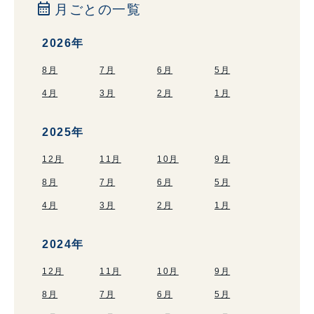
calendar_month
月ごとの一覧
2026年
8月
7月
6月
5月
4月
3月
2月
1月
2025年
12月
11月
10月
9月
8月
7月
6月
5月
4月
3月
2月
1月
2024年
12月
11月
10月
9月
8月
7月
6月
5月