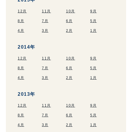
12月
11月
10月
9月
8月
7月
6月
5月
4月
3月
2月
1月
2014年
12月
11月
10月
9月
8月
7月
6月
5月
4月
3月
2月
1月
2013年
12月
11月
10月
9月
8月
7月
6月
5月
4月
3月
2月
1月