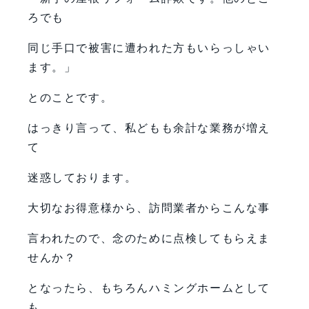
ろでも
同じ手口で被害に遭われた方もいらっしゃい
ます。」
とのことです。
はっきり言って、私どもも余計な業務が増え
て
迷惑しております。
大切なお得意様から、訪問業者からこんな事
言われたので、念のために点検してもらえま
せんか？
となったら、もちろんハミングホームとして
も